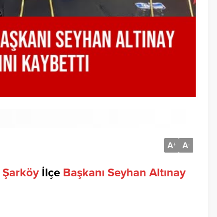
A
A
+
-
)
Şarköy
İlçe
Başkanı
Seyhan
Altınay