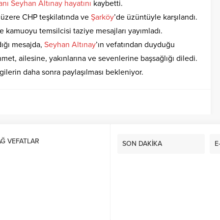
anı
Seyhan
Altınay
hayatını
kaybetti.
ak üzere CHP teşkilatında ve
Şarköy
’de üzüntüyle karşılandı.
e kamuoyu temsilcisi taziye mesajları yayımladı.
dığı mesajda,
Seyhan
Altınay
’ın vefatından duyduğu
et, ailesine, yakınlarına ve sevenlerine başsağlığı diledi.
lgilerin daha sonra paylaşılması bekleniyor.
AĞ VEFATLAR
SON DAKİKA
E