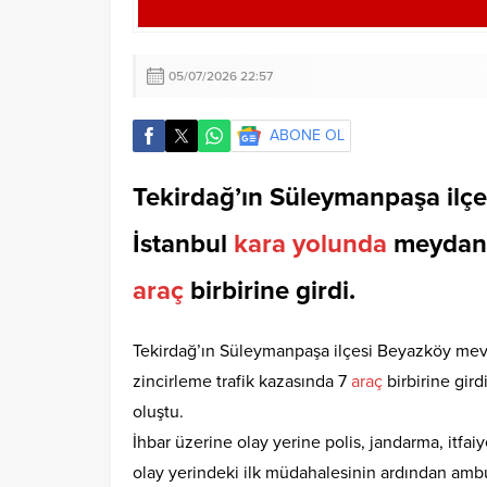
05/07/2026 22:57
ABONE OL
Tekirdağ’ın Süleymanpaşa ilç
İstanbul
kara
yolunda
meydana 
araç
birbirine girdi.
Tekirdağ’ın Süleymanpaşa ilçesi Beyazköy mev
zincirleme trafik kazasında 7
araç
birbirine gird
oluştu.
İhbar üzerine olay yerine polis, jandarma, itfaiye
olay yerindeki ilk müdahalesinin ardından ambul