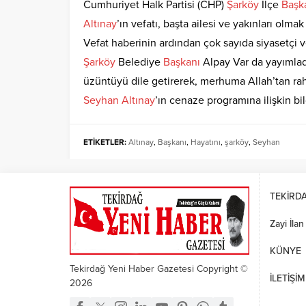
Cumhuriyet Halk Partisi (CHP)
Şarköy
İlçe
Başk
Altınay
’ın vefatı, başta ailesi ve yakınları olm
Vefat haberinin ardından çok sayıda siyasetçi v
Şarköy
Belediye
Başkanı
Alpay Var da yayımla
üzüntüyü dile getirerek, merhuma Allah’tan rahm
Seyhan
Altınay
’ın cenaze programına ilişkin bi
ETİKETLER:
Altınay
,
Başkanı
,
Hayatını
,
şarköy
,
Seyhan
TEKİRD
Zayi İlan
KÜNYE
Tekirdağ Yeni Haber Gazetesi Copyright ©
İLETİŞİM
2026