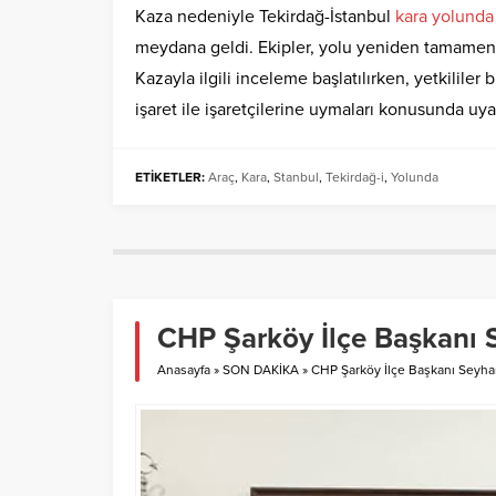
Kaza nedeniyle Tekirdağ-İstanbul
kara
yolunda
meydana geldi. Ekipler, yolu yeniden tamamen 
Kazayla ilgili inceleme başlatılırken, yetkililer
işaret ile işaretçilerine uymaları konusunda uya
ETİKETLER:
Araç
,
Kara
,
Stanbul
,
Tekirdağ-i
,
Yolunda
CHP Şarköy İlçe Başkanı S
Anasayfa
»
SON DAKİKA
»
CHP Şarköy İlçe Başkanı Seyhan