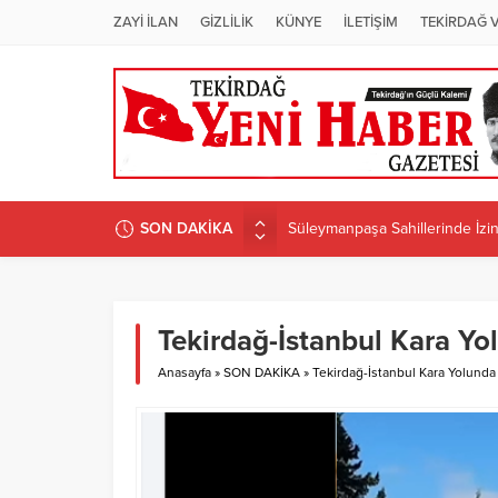
ZAYİ İLAN
GİZLİLİK
KÜNYE
İLETİŞİM
TEKİRDAĞ 
SON DAKİKA
ÜNİVERSİTEDE PROGRAM D
Candan Yüceer’den CHP Tekirdağ
CHP Tekirdağ İl Başkanlığı’na 
CANDAN BAŞKAN MURATLI’DA 
Tekirdağ-İstanbul Kara Yol
Süleymanpaşa Sahillerinde İzins
Anasayfa
»
SON DAKİKA
»
Tekirdağ-İstanbul Kara Yolunda 7