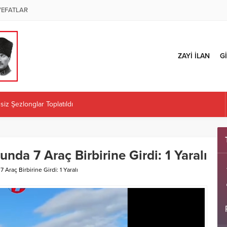
VEFATLAR
ZAYİ İLAN
Gİ
ÜZENLENECEK
 İl Başkanlığı Kararına Tepki: “Örgüt İradesi Teslim Alınamaz”
Kaplan atandı
ÜRETİCİLERE İLK MAZOT KARTLARINI TESLİM ETTİ
unda 7 Araç Birbirine Girdi: 1 Yaralı
iz Şezlonglar Toplatıldı
 Araç Birbirine Girdi: 1 Yaralı