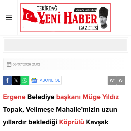
VELİMEŞE KÖPRÜLÜ KAVŞAĞIMIZ
ERGENE´MİZE HAYIRLI OLSUN!
Anasayfa
»
ERGENE
»
VELİMEŞE KÖPRÜLÜ KAVŞAĞIMIZ ERGENE´MİZE
HAYIRLI OLSUN!
05/07/2026 21:02
A
A
ABONE OL
+
-
Ergene
Belediye
başkanı
Müge
Yıldız
Topak, Velimeşe Mahalle’mizin uzun
yıllardır beklediği
Köprülü
Kavşak