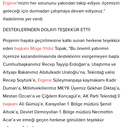
Ergene
’mizin her sorununu yakından takip ediyor, ilçemizin
geleceği için durmadan çalışmaya devam ediyoruz.”
ifadelerine yer verdi.
DESTEKLERİNDEN DOLAYI TEŞEKKÜR ETTİ!
Projenin hayata geçirilmesine katkı sunan herkese teşekkür
eden
başkanı
Müge
Yıldız
Topak, “Bu önemli yatırımın
ilçemize kazandırılmasında desteklerini esirgemeyen başta
Cumhurbaşkanımız Recep Tayyip Erdoğan’a, Ulaştırma ve
Altyapı Bakanımız Abdulkadir Uraloğlu’na, Tekirdağ valisi
Recep Soytürk’e,
Ergene
Süleymanpaşa kaymakamı Kadir
Duman’a, Milletvekillerimiz MKYK Üyemiz Gökhan Diktaş’a,
Mestan Özcan’a ve Çiğdem Koncagül’e, AK Parti Tekirdağ İl
başkanı
Ali Gümüş’e, Karayolları 1. Bölge müdürü Şenol
Altıok’a, Devlet Demiryolları 1. Bölge müdürü Necmettin
Acar’a ve emeği geçen herkese gönülden teşekkür