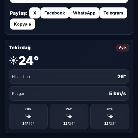
Paylaş:
X
Facebook
WhatsApp
Telegram
Kopyala
Tekirdağ
Açık
24°
☀️
26°
Hissedilen
5 km/s
Rüzgar
Cts
Paz
Pts
🌤️
🌤️
🌤️
34°
22°
32°
24°
32°
23°