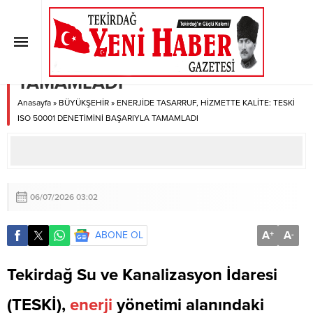
ENERJİDE TASARRUF, HİZMETTE
KALİTE: TESKİ ISO 50001
DENETİMİNİ BAŞARIYLA
TAMAMLADI
Anasayfa
»
BÜYÜKŞEHİR
»
ENERJİDE TASARRUF, HİZMETTE KALİTE: TESKİ
ISO 50001 DENETİMİNİ BAŞARIYLA TAMAMLADI
06/07/2026 03:02
A
A
ABONE OL
+
-
Tekirdağ Su ve Kanalizasyon İdaresi
(TESKİ),
enerji
yönetimi alanındaki