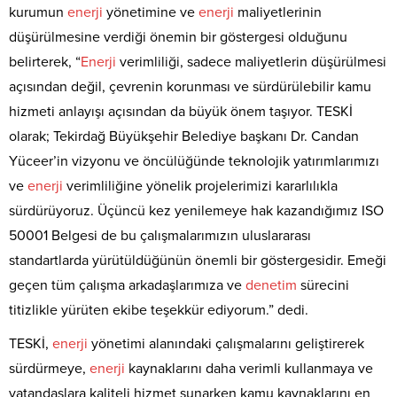
kurumun
enerji
yönetimine ve
enerji
maliyetlerinin
düşürülmesine verdiği önemin bir göstergesi olduğunu
belirterek, “
Enerji
verimliliği, sadece maliyetlerin düşürülmesi
açısından değil, çevrenin korunması ve sürdürülebilir kamu
hizmeti anlayışı açısından da büyük önem taşıyor. TESKİ
olarak; Tekirdağ Büyükşehir Belediye başkanı Dr. Candan
Yüceer’in vizyonu ve öncülüğünde teknolojik yatırımlarımızı
ve
enerji
verimliliğine yönelik projelerimizi kararlılıkla
sürdürüyoruz. Üçüncü kez yenilemeye hak kazandığımız ISO
50001 Belgesi de bu çalışmalarımızın uluslararası
standartlarda yürütüldüğünün önemli bir göstergesidir. Emeği
geçen tüm çalışma arkadaşlarımıza ve
denetim
sürecini
titizlikle yürüten ekibe teşekkür ediyorum.” dedi.
TESKİ,
enerji
yönetimi alanındaki çalışmalarını geliştirerek
sürdürmeye,
enerji
kaynaklarını daha verimli kullanmaya ve
vatandaşlara kaliteli hizmet sunarken kamu kaynaklarını en