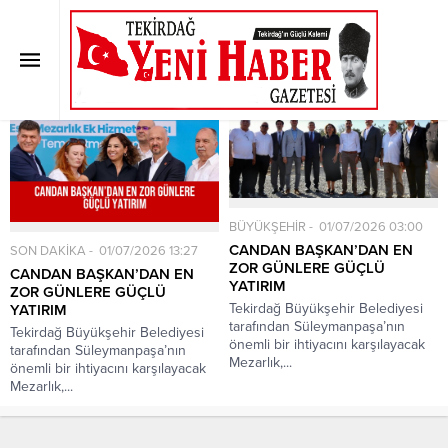
Etiket:
Vatandaşımızın
Anasayfa
»
Etiket: Vatandaşımızın
BÜYÜKŞEHİR
01/07/2026 03:00
CANDAN BAŞKAN’DAN EN
SON DAKİKA
01/07/2026 13:27
ZOR GÜNLERE GÜÇLÜ
CANDAN BAŞKAN’DAN EN
YATIRIM
ZOR GÜNLERE GÜÇLÜ
Tekirdağ Büyükşehir Belediyesi
YATIRIM
tarafından Süleymanpaşa’nın
Tekirdağ Büyükşehir Belediyesi
önemli bir ihtiyacını karşılayacak
tarafından Süleymanpaşa’nın
Mezarlık,...
önemli bir ihtiyacını karşılayacak
Mezarlık,...