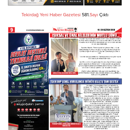
Tekirdağ
Yeni
Haber
Gazetesi
581.
Sayı
Çıktı