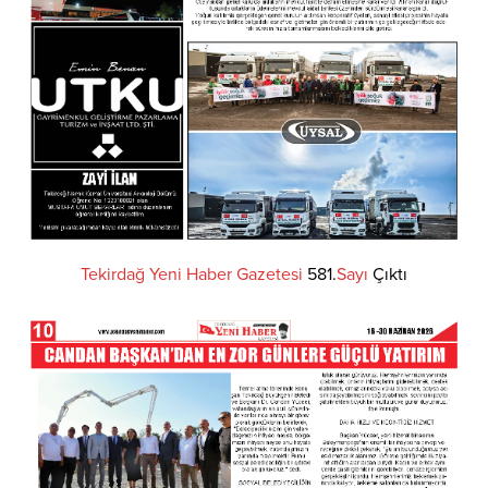
Tekirdağ
Yeni
Haber
Gazetesi
581.
Sayı
Çıktı