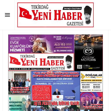
Tekirdağ Yeni Haber Gazetesi
581.Sayı Çıktı
Anasayfa
»
E-GAZETE
»
Tekirdağ Yeni Haber Gazetesi 581.Sayı Çıktı