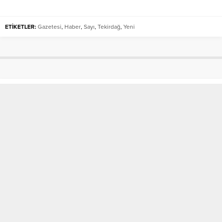
ETİKETLER:
Gazetesi
,
Haber
,
Sayı
,
Tekirdağ
,
Yeni
DOSTSPOR’UN ŞAMPİYONLUK
GECESİ RAMADA’DA GÖRKEMLİ
KUTLANDI
Anasayfa
»
SON DAKİKA
»
DOSTSPOR’UN ŞAMPİYONLUK GECESİ
RAMADA’DA GÖRKEMLİ KUTLANDI