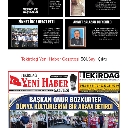
Tekirdağ
Yeni
Haber
Gazetesi
581.
Sayı
Çıktı