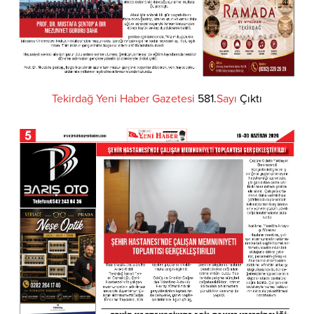
Tekirdağ
Yeni
Haber
Gazetesi
581.
Sayı
Çıktı