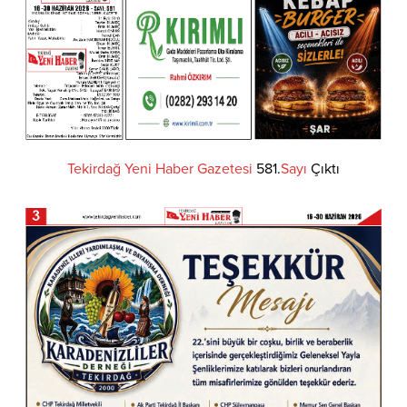
Tekirdağ
Yeni
Haber
Gazetesi
581.
Sayı
Çıktı