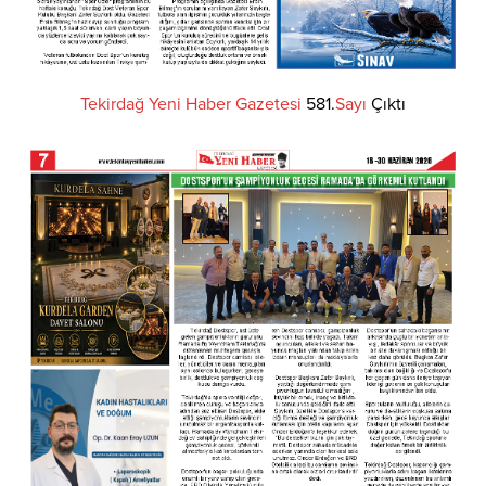
Tekirdağ
Yeni
Haber
Gazetesi
581.
Sayı
Çıktı