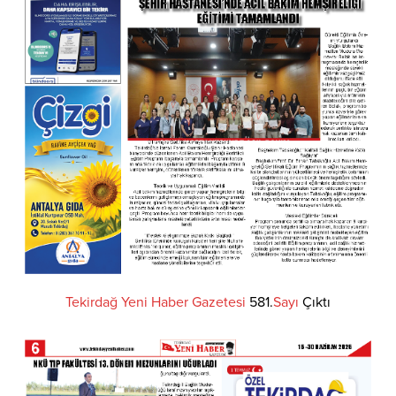
Tekirdağ
Yeni
Haber
Gazetesi
581.
Sayı
Çıktı