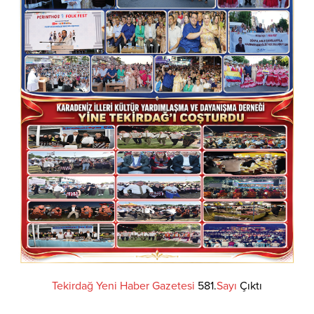
Tekirdağ
Yeni
Haber
Gazetesi
581.
Sayı
Çıktı