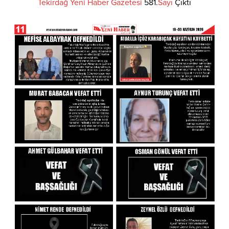
Tekirdağ
Yeni
Haber
Gazetesi
581.
Sayı
Çıktı