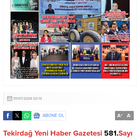
01/07/2026 02:13
A
A
ABONE OL
+
-
Tekirdağ
Yeni
Haber
Gazetesi
581.
Sayı