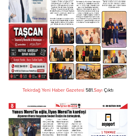
Tekirdağ
Yeni
Haber
Gazetesi
581.
Sayı
Çıktı