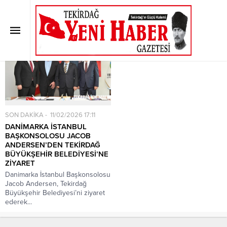
Etiket:
Andersen
Anasayfa
»
Etiket: Andersen
SON DAKİKA
11/02/2026 17:11
DANİMARKA İSTANBUL
BAŞKONSOLOSU JACOB
ANDERSEN’DEN TEKİRDAĞ
BÜYÜKŞEHİR BELEDİYESİ’NE
ZİYARET
Danimarka İstanbul Başkonsolosu
Jacob Andersen, Tekirdağ
Büyükşehir Belediyesi’ni ziyaret
ederek...