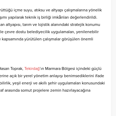
rüttüğü içme suyu, atıksu ve altyapı çalışmalarına yönelik
aşımı yapılarak teknik iş birliği imkânları değerlendirildi.
n altyapısı, tarım ve lojistik alanındaki stratejik konumu
le çevre dostu belediyecilik uygulamaları, yenilenebilir
ele kapsamında yürütülen çalışmalar görüşülen önemli
Hasan Toprak,
Tekirdağ
’ın Marmara Bölgesi içindeki güçlü
erine açık bir yerel yönetim anlayışı benimsediklerini ifade
bilirlik, yeşil enerji ve akıllı şehir uygulamaları konusundaki
araf arasında somut projelere zemin hazırlayacağına