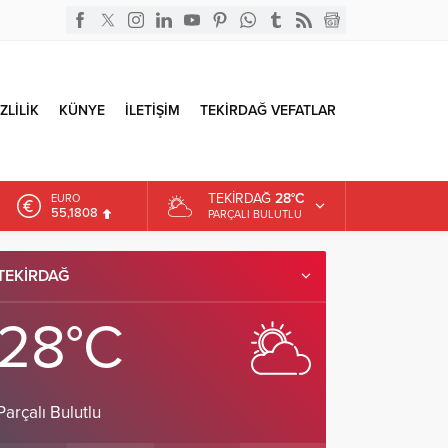
ZLİLİK
KÜNYE
İLETİŞİM
TEKİRDAĞ VEFATLAR
TEKIRDAĞ
28°C
EURO
55,1808
PARÇALI BULUTLU
ALTIN
6.662,82
TEKIRDAĞ
DOLAR
47,6961
28°C
Parçalı Bulutlu