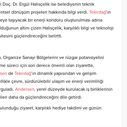
Doç. Dr. Ergül Halisçelik ise belediyenin teknik
entsel dönüşüm projeleri hakkında bilgi verdi.
Tekirdağ
’ın
eye taşıyacak bir enerji koridoru oluşturulması adına
duğunun altını çizen Halisçelik, karşılıklı bilgi ve teknoloji
tesini güçlendireceğini belirtti.
ı, Organize Sanayi Bölgelerini ve rüzgar potansiyelini
me süreci için son derece önemli olan ziyarette,
sen
de
Tekirdağ
’ın dinamik yapısından ve gelişim
ikle çevre, sürdürülebilir ulaşım ve enerji verimliliği
rguladı.
Andersen
, yerel düzeyde kurulacak iş birliklerinin
ileri daha da güçlendireceğini dile getirdi.
unduğu ziyaret, karşılıklı hediye takdimi ve günün