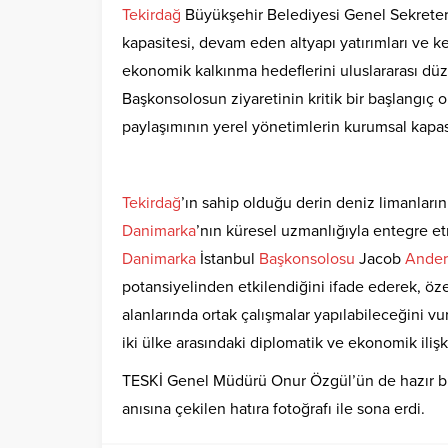
Tekirdağ
Büyükşehir Belediyesi Genel Sekreteri 
kapasitesi, devam eden altyapı yatırımları ve k
ekonomik kalkınma hedeflerini uluslararası düz
Başkonsolosun ziyaretinin kritik bir başlangıç ol
paylaşımının yerel yönetimlerin kurumsal kapasi
Tekirdağ
’ın sahip olduğu derin deniz limanların
Danimarka
’nın küresel uzmanlığıyla entegre et
Danimarka
İstanbul
Başkonsolosu
Jacob
Ander
potansiyelinden etkilendiğini ifade ederek, özell
alanlarında ortak çalışmalar yapılabileceğini vu
iki ülke arasındaki diplomatik ve ekonomik ilişk
TESKİ Genel Müdürü Onur Özgül’ün de hazır bul
anısına çekilen hatıra fotoğrafı ile sona erdi.