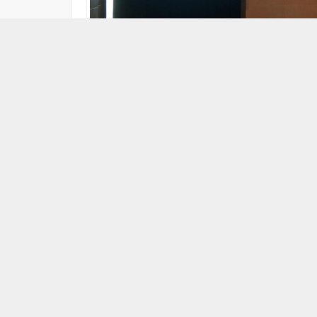
11/02/2026 17:11
ABONE OL
Tekirdağ
Büyükşehir
Belediye
Büyükşehir
Belediyesi
Meclis
B