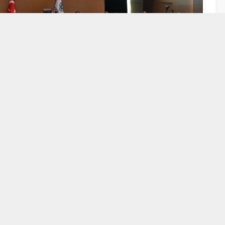
A
A
+
-
si
Şubat
Ayı Olağan
Meclis
Toplantısı,
aşkan Vekili Hasan Toprak