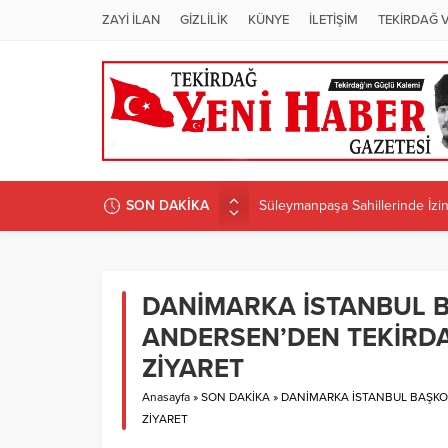
ZAYİ İLAN
GİZLİLİK
KÜNYE
İLETİŞİM
TEKİRDAĞ 
SON DAKİKA
Süleymanpaşa Sahillerinde İzins
ÜNİVERSİTEDE PROGRAM D
Candan Yüceer’den CHP Tekirdağ
CHP Tekirdağ İl Başkanlığı’na 
DANİMARKA İSTANBUL 
CANDAN BAŞKAN MURATLI’DA 
ANDERSEN’DEN TEKİRDA
ZİYARET
Anasayfa
»
SON DAKİKA
»
DANİMARKA İSTANBUL BAŞKO
ZİYARET