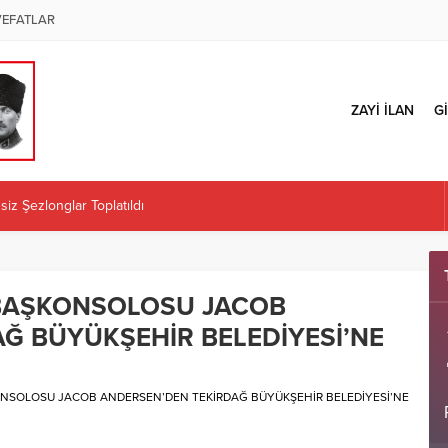
VEFATLAR
ZAYİ İLAN
Gİ
iz Şezlonglar Toplatıldı
ÜZENLENECEK
 İl Başkanlığı Kararına Tepki: “Örgüt İradesi Teslim Alınamaz”
Kaplan atandı
BAŞKONSOLOSU JACOB
ÜRETİCİLERE İLK MAZOT KARTLARINI TESLİM ETTİ
Ğ BÜYÜKŞEHİR BELEDİYESİ’NE
NSOLOSU JACOB ANDERSEN’DEN TEKİRDAĞ BÜYÜKŞEHİR BELEDİYESİ’NE