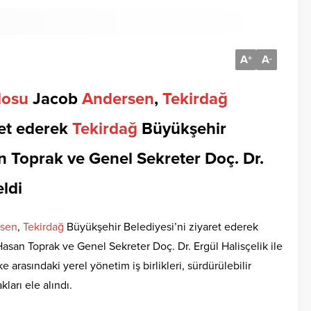
A
A
+
-
losu
Jacob
Andersen
,
Tekirdağ
ret ederek
Tekirdağ
Büyükşehir
n Toprak ve Genel Sekreter Doç. Dr.
eldi
sen
,
Tekirdağ
Büyükşehir Belediyesi’ni ziyaret ederek
san Toprak ve Genel Sekreter Doç. Dr. Ergül Halisçelik ile
ke arasındaki yerel yönetim iş birlikleri, sürdürülebilir
kları ele alındı.