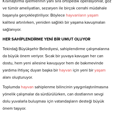
Kısırlaştırma işlemlerinin yanı sıra ortopedik operasyonlar, göz
ve tümör ameliyatları, sezaryen ile birçok cerrahi müdahale
başarıyla gerçekleştiriliyor. Böylece
hayvanların
yaşam
kalitesi artırılırken, yeniden sağlıklı bir yaşama kavuşmaları
sağlanıyor.
HER SAHİPLENDİRME YENİ BİR UMUT OLUYOR
Tekirdağ Büyükşehir Belediyesi, sahiplendirme çalışmalarına
da büyük önem veriyor. Sıcak bir yuvaya kavuşan her can
dostu, hem yeni ailesine kavuşuyor hem de bakımevinde
yardıma ihtiyaç duyan başka bir
hayvan
için yeni bir
yaşam
alanı oluşturuyor.
Toplumda
hayvan
sahiplenme bilincinin yaygınlaştırılmasına
yönelik çalışmalar da sürdürülürken, can dostlarının sevgi
dolu yuvalarla buluşması için vatandaşların desteği büyük
önem taşıyor.