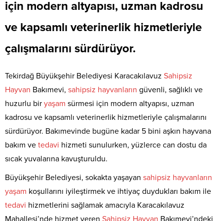
için modern altyapısı, uzman kadrosu
ve kapsamlı veterinerlik hizmetleriyle
çalışmalarını sürdürüyor.
Tekirdağ Büyükşehir Belediyesi Karacakılavuz
Sahipsiz
Hayvan
Bakımevi,
sahipsiz
hayvanların
güvenli, sağlıklı ve
huzurlu bir
yaşam
sürmesi için modern altyapısı, uzman
kadrosu ve kapsamlı veterinerlik hizmetleriyle çalışmalarını
sürdürüyor. Bakımevinde bugüne kadar 5 bini aşkın hayvana
bakım ve
tedavi
hizmeti sunulurken, yüzlerce can dostu da
sıcak yuvalarına kavuşturuldu.
Büyükşehir Belediyesi, sokakta yaşayan
sahipsiz
hayvanların
yaşam
koşullarını iyileştirmek ve ihtiyaç duydukları bakım ile
tedavi
hizmetlerini sağlamak amacıyla Karacakılavuz
Mahallesi’nde hizmet veren
Sahipsiz
Hayvan
Bakımevi’ndeki