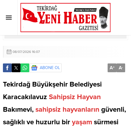
TEKİRDAĞ’DA CAN DOSTLARI
EMİN ELLERDE
Anasayfa
»
BÜYÜKŞEHİR
»
TEKİRDAĞ’DA CAN DOSTLARI EMİN ELLERDE
08/07/2026 16:07
A
A
ABONE OL
+
-
Tekirdağ Büyükşehir Belediyesi
Karacakılavuz
Sahipsiz
Hayvan
Bakımevi,
sahipsiz
hayvanların
güvenli,
sağlıklı ve huzurlu bir
yaşam
sürmesi