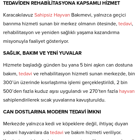
TEDAVİDEN REHABİLİTASYONA KAPSAMLI HİZMET
Karacakılavuz
Sahipsiz
Hayvan
Bakımevi, yalnızca geçici
barınma hizmeti sunan bir merkez olmanın ötesinde,
tedavi
,
rehabilitasyon ve yeniden sağlıklı yaşama kazandırma
misyonuyla faaliyet gösteriyor.
SAĞLIK, BAKIM VE YENİ YUVALAR
Hizmete başladığı günden bu yana 5 bini aşkın can dostuna
bakım,
tedavi
ve rehabilitasyon hizmeti sunan merkezde, bin
300’ün üzerinde kısırlaştırma işlemi gerçekleştirildi, 2 bin
500’den fazla kuduz aşısı uygulandı ve 270’ten fazla
hayvan
sahiplendirilerek sıcak yuvalarına kavuşturuldu.
CAN DOSTLARINA MODERN TEDAVİ İMKNI
Merkezde yalnızca kedi ve köpeklere değil, ihtiyaç duyan
yabani hayvanlara da
tedavi
ve bakım hizmeti veriliyor.