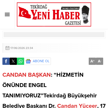
CANDAN BAŞKAN: “HİZMETİN
ÖNÜNDE ENGEL TANIMIYORUZ”
Anasayfa
»
BÜYÜKŞEHİR
»
CANDAN BAŞKAN: “HİZMETİN ÖNÜNDE ENGEL
TANIMIYORUZ”
17/06/2026 23:34
A
A
ABONE OL
+
-
CANDAN
BAŞKAN
: “HİZMETİN
ÖNÜNDE ENGEL
TANIMIYORUZ”Tekirdağ Büyükşehir
Belediye Başkanı Dr.
Candan
Yüceer
, 17