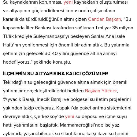
Su kaynaklarının korunması,
yeni
kaynakların oluşturulması
ve altyapının güçlendirilmesi konusunda çalışmaların
kararlılıkla sürdürüldüğünün altını çizen
Candan
Başkan
, “Bu
kapsamda İller Bankası tarafından sağlanan 1 milyar 35 milyon
TL’lik krediyle Süleymanpaşa’yı besleyen Sarılar Ana İsale
Hattı’nın yenilenmesi için önemli bir adım attık. Bu yatırımla
şehrimizin gelecek 30-40 yılını güvence altına almayı
hedefliyoruz.” şeklinde konuştu.
İLÇELERİN SU ALTYAPISINA KALICI ÇÖZÜMLER
Tekirdağ’ın su geleceğini güvence altına almak için önemli
yatırımlar gerçekleştirdiklerini belirten
Başkan
Yüceer
,
“Ayvacık Barajı, İnecik Barajı ve bölgesel su iletim projelerini
yakından takip ediyoruz. Kapaklı’da paket arıtma sistemlerini
devreye aldık, Çerkezköy’de
yeni
su deposu ve içme suyu
hattı yatırımlarını başlattık, Marmaraereğlisi’nde ise yaz
aylarında yaşanabilecek su sıkıntılarına karşı ilave su temini