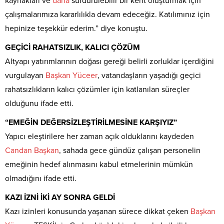
kaynakları ve
daha
sürdürülebilir bir kent oluşturmak için
çalışmalarımıza kararlılıkla devam edeceğiz. Katılımınız için
hepinize teşekkür ederim.” diye konuştu.
GEÇİCİ RAHATSIZLIK, KALICI ÇÖZÜM
Altyapı yatırımlarının doğası gereği belirli zorluklar içerdiğini
vurgulayan
Başkan
Yüceer
, vatandaşların yaşadığı geçici
rahatsızlıkların kalıcı çözümler için katlanılan süreçler
olduğunu ifade etti.
“EMEĞİN DEĞERSİZLEŞTİRİLMESİNE KARŞIYIZ”
Yapıcı eleştirilere her zaman açık olduklarını kaydeden
Candan
Başkan
, sahada gece gündüz çalışan personelin
emeğinin hedef alınmasını kabul etmelerinin mümkün
olmadığını ifade etti.
KAZI İZNİ İKİ AY SONRA GELDİ
Kazı izinleri konusunda yaşanan sürece dikkat çeken
Başkan