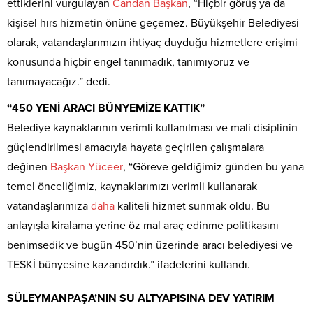
ettiklerini vurgulayan
Candan
Başkan
, “Hiçbir görüş ya da
kişisel hırs hizmetin önüne geçemez. Büyükşehir Belediyesi
olarak, vatandaşlarımızın ihtiyaç duyduğu hizmetlere erişimi
konusunda hiçbir engel tanımadık, tanımıyoruz ve
tanımayacağız.” dedi.
“450 YENİ ARACI BÜNYEMİZE KATTIK”
Belediye kaynaklarının verimli kullanılması ve mali disiplinin
güçlendirilmesi amacıyla hayata geçirilen çalışmalara
değinen
Başkan
Yüceer
, “Göreve geldiğimiz günden bu yana
temel önceliğimiz, kaynaklarımızı verimli kullanarak
vatandaşlarımıza
daha
kaliteli hizmet sunmak oldu. Bu
anlayışla kiralama yerine öz mal araç edinme politikasını
benimsedik ve bugün 450’nin üzerinde aracı belediyesi ve
TESKİ bünyesine kazandırdık.” ifadelerini kullandı.
SÜLEYMANPAŞA’NIN SU ALTYAPISINA DEV YATIRIM