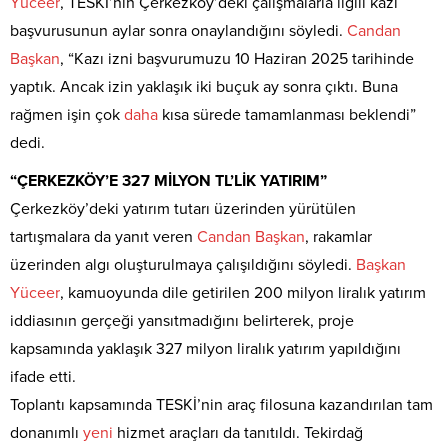
Yüceer
, TESKİ’nin Çerkezköy’deki çalışmalarla ilgili kazı
başvurusunun aylar sonra onaylandığını söyledi.
Candan
Başkan
, “Kazı izni başvurumuzu 10 Haziran 2025 tarihinde
yaptık. Ancak izin yaklaşık iki buçuk ay sonra çıktı. Buna
rağmen işin çok
daha
kısa sürede tamamlanması beklendi”
dedi.
“ÇERKEZKÖY’E 327 MİLYON TL’LİK YATIRIM”
Çerkezköy’deki yatırım tutarı üzerinden yürütülen
tartışmalara da yanıt veren
Candan
Başkan
, rakamlar
üzerinden algı oluşturulmaya çalışıldığını söyledi.
Başkan
Yüceer
, kamuoyunda dile getirilen 200 milyon liralık yatırım
iddiasının gerçeği yansıtmadığını belirterek, proje
kapsamında yaklaşık 327 milyon liralık yatırım yapıldığını
ifade etti.
Toplantı kapsamında TESKİ’nin araç filosuna kazandırılan tam
donanımlı
yeni
hizmet araçları da tanıtıldı. Tekirdağ