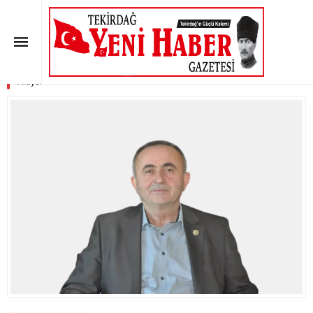
İmdat Saygı: “Çiftçinin Maliyeti
Her Geçen Gün Artıyor”
Anasayfa
»
SON DAKİKA
»
İmdat Saygı: “Çiftçinin Maliyeti Her Geçen Gün
Artıyor”