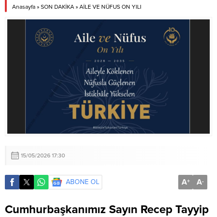
Anasayfa
»
SON DAKİKA
»
AİLE VE NÜFUS ON YILI
15/05/2026 17:30
A
A
ABONE OL
+
-
Cumhurbaşkanımız Sayın Recep Tayyip