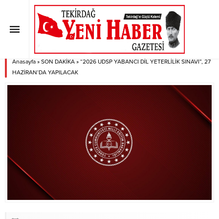
“2026 UDSP YABANCI DİL
YETERLİLİK SINAVI”, 27
HAZİRAN’DA YAPILACAK
Anasayfa
»
SON DAKİKA
»
“2026 UDSP YABANCI DİL YETERLİLİK SINAVI”, 27
HAZİRAN’DA YAPILACAK