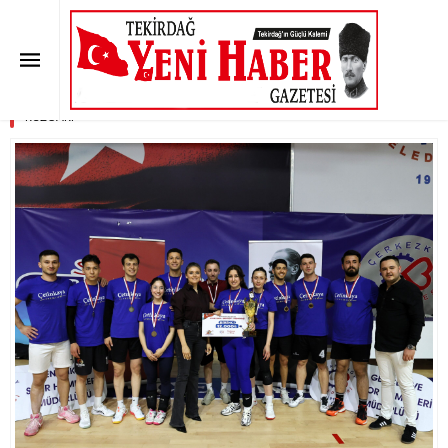
VOLEYBOL TURNUVAMIZDA
ÇETİNKAYA PREMİUM RÜZGARI
Anasayfa
»
ÇERKEZKÖY
»
VOLEYBOL TURNUVAMIZDA ÇETİNKAYA PREMİUM
RÜZGARI