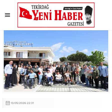
10-16 Mayıs Engelliler Haftası
Etkinliği
Anasayfa
»
ŞARKÖY
»
10-16 Mayıs Engelliler Haftası Etkinliği
13/05/2026 22:31