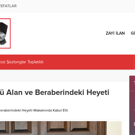
VEFATLAR
ZAYİ İLAN
Gİ
iz Şezlonglar Toplatıldı
ÜZENLENECEK
 İl Başkanlığı Kararına Tepki: “Örgüt İradesi Teslim Alınamaz”
Kaplan atandı
ü Alan ve Beraberindeki Heyeti
ÜRETİCİLERE İLK MAZOT KARTLARINI TESLİM ETTİ
Beraberindeki Heyeti Makamında Kabul Etti