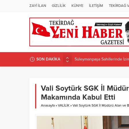
ZAYİ İLAN
GİZLİLİK
KÜNYE
İLETİŞİM
TEKİRDAĞ 
SON DAKİKA
Süleymanpaşa Sahillerinde İzins
ÜNİVERSİTEDE PROGRAM D
Candan Yüceer’den CHP Tekirdağ
CHP Tekirdağ İl Başkanlığı’na 
Vali Soytürk SGK İl Müdür
CANDAN BAŞKAN MURATLI’DA 
Makamında Kabul Etti
Anasayfa
»
VALİLİK
»
Vali Soytürk SGK İl Müdürü Alan ve 