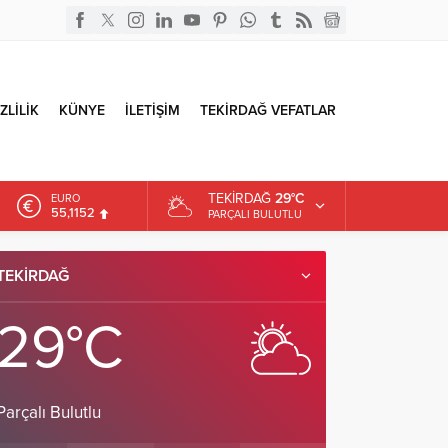
ZLİLİK
KÜNYE
İLETİŞİM
TEKİRDAĞ VEFATLAR
TEKIRDAĞ
29°C
EURO
55,1152
PARÇALI BULUTLU
ALTIN
6.529,72
TEKIRDAĞ
DOLAR
47,5844
29°C
Parçalı Bulutlu