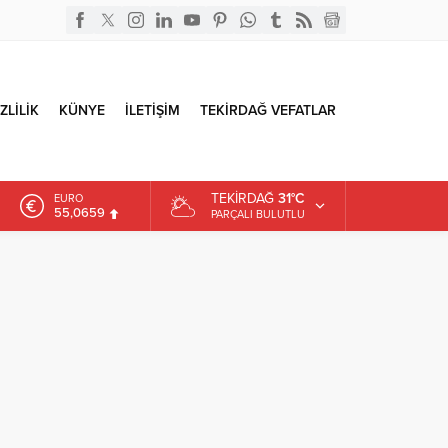
ZLİLİK
KÜNYE
İLETİŞİM
TEKİRDAĞ VEFATLAR
TEKIRDAĞ
31°C
EURO
55,0659
PARÇALI BULUTLU
ALTIN
6.521,17
DOLAR
47,5953