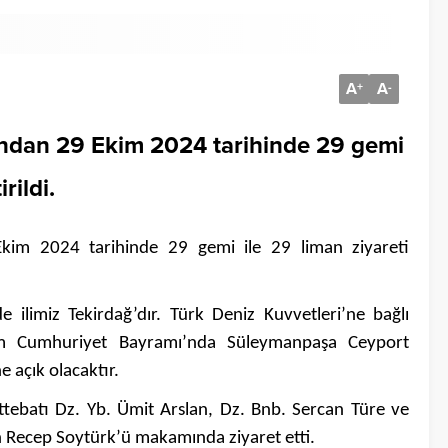
A
A
+
-
ından 29 Ekim 2024 tarihinde 29 gemi
rildi.
Ekim 2024 tarihinde 29 gemi ile 29 liman ziyareti
i de ilimiz Tekirdağ’dır. Türk Deniz Kuvvetleri’ne bağlı
m Cumhuriyet Bayramı’nda Süleymanpaşa Ceyport
 açık olacaktır.
batı Dz. Yb. Ümit Arslan, Dz. Bnb. Sercan Türe ve
n Recep Soytürk’ü makamında ziyaret etti.