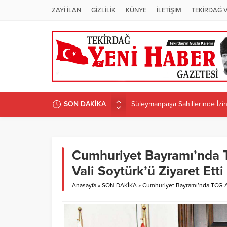
ZAYİ İLAN
GİZLİLİK
KÜNYE
İLETİŞİM
TEKİRDAĞ 
Süleymanpaşa Sahillerinde İzins
SON DAKİKA
ÜNİVERSİTEDE PROGRAM D
Candan Yüceer’den CHP Tekirdağ
CHP Tekirdağ İl Başkanlığı’na 
Cumhuriyet Bayramı’nda 
CANDAN BAŞKAN MURATLI’DA 
Vali Soytürk’ü Ziyaret Etti
Anasayfa
»
SON DAKİKA
»
Cumhuriyet Bayramı’nda TCG Al