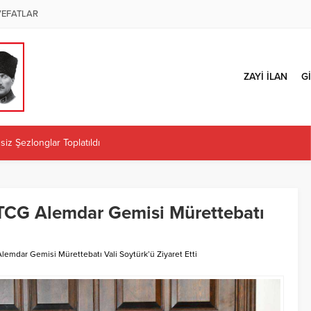
VEFATLAR
ZAYİ İLAN
Gİ
iz Şezlonglar Toplatıldı
ÜZENLENECEK
 İl Başkanlığı Kararına Tepki: “Örgüt İradesi Teslim Alınamaz”
Kaplan atandı
TCG Alemdar Gemisi Mürettebatı
ÜRETİCİLERE İLK MAZOT KARTLARINI TESLİM ETTİ
emdar Gemisi Mürettebatı Vali Soytürk’ü Ziyaret Etti