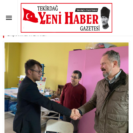
ZİÇEV ÖĞRENCİLERİNE AK PARTİ
İL BAŞKANINDAN ZİYARET
Anasayfa
»
SON DAKİKA
»
ZİÇEV ÖĞRENCİLERİNE AK PARTİ İL
BAŞKANINDAN ZİYARET