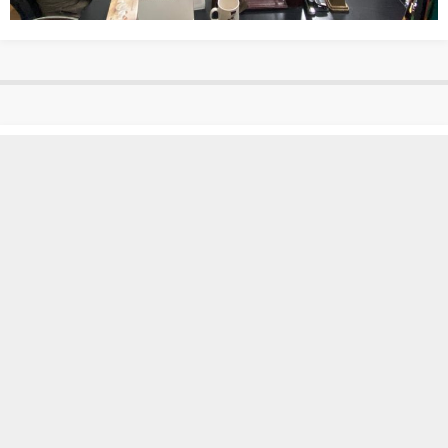
Kamu Avukatları Komisyonu ilk
toplantısını Baro Hizmet Binasında
gerçekleştirdi.
Anasayfa
»
SON DAKİKA
»
Kamu Avukatları Komisyonu ilk toplantısını Baro
Hizmet Binasında gerçekleştirdi.