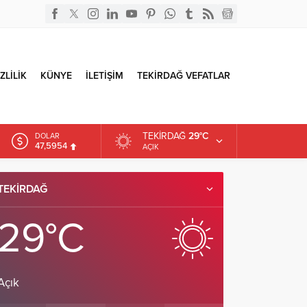
ZLİLİK
KÜNYE
İLETİŞİM
TEKİRDAĞ VEFATLAR
TEKIRDAĞ
29°C
DOLAR
47,5954
AÇIK
EURO
55,0690
TEKIRDAĞ
ALTIN
6.525,39
29°C
Açık