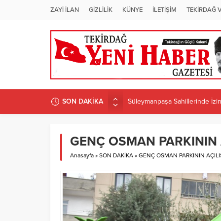
ZAYİ İLAN
GİZLİLİK
KÜNYE
İLETİŞİM
TEKİRDAĞ 
SON DAKİKA
Süleymanpaşa Sahillerinde İzins
ÜNİVERSİTEDE PROGRAM D
Candan Yüceer’den CHP Tekirdağ
GENÇ OSMAN PARKININ AÇ
CHP Tekirdağ İl Başkanlığı’na 
Anasayfa
»
SON DAKİKA
»
GENÇ OSMAN PARKININ AÇILIŞI
CANDAN BAŞKAN MURATLI’DA 