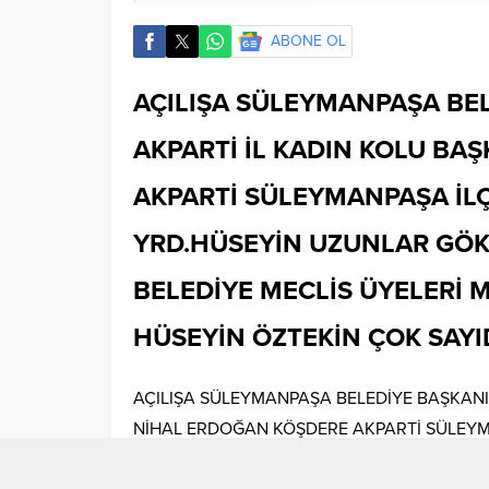
ABONE OL
AÇILIŞA SÜLEYMANPAŞA BE
AKPARTİ İL KADIN KOLU BA
AKPARTİ SÜLEYMANPAŞA İLÇ
YRD.HÜSEYİN UZUNLAR GÖ
BELEDİYE MECLİS ÜYELERİ
HÜSEYİN ÖZTEKİN ÇOK SAYI
AÇILIŞA SÜLEYMANPAŞA BELEDİYE BAŞKANI
NİHAL ERDOĞAN KÖŞDERE AKPARTİ SÜLEYMA
UZUNLAR GÖKHAN SAYGI ŞENOL KARAKÜÇÜ