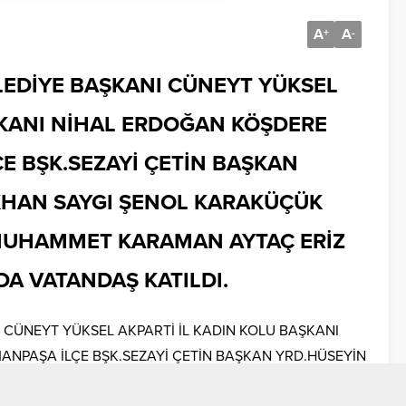
A
A
+
-
LEDİYE BAŞKANI CÜNEYT YÜKSEL
ŞKANI NİHAL ERDOĞAN KÖŞDERE
E BŞK.SEZAYİ ÇETİN BAŞKAN
KHAN SAYGI ŞENOL KARAKÜÇÜK
 MUHAMMET KARAMAN AYTAÇ ERİZ
DA VATANDAŞ KATILDI.
 CÜNEYT YÜKSEL AKPARTİ İL KADIN KOLU BAŞKANI
NPAŞA İLÇE BŞK.SEZAYİ ÇETİN BAŞKAN YRD.HÜSEYİN
K BELEDİYE MECLİS ÜYELERİ MUHAMMET KARAMAN