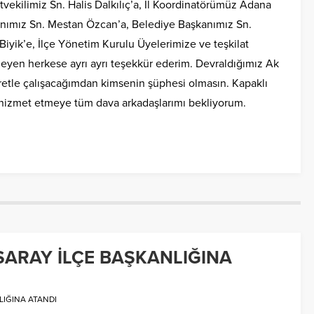
ekilimiz Sn. Halis Dalkılıç’a, İl Koordinatörümüz Adana
kanımız Sn. Mestan Özcan’a, Belediye Başkanımız Sn.
Biyik’e, İlçe Yönetim Kurulu Üyelerimize ve teşkilat
meyen herkese ayrı ayrı teşekkür ederim. Devraldığımız Ak
ayretle çalışacağımdan kimsenin şüphesi olmasın. Kapaklı
 hizmet etmeye tüm dava arkadaşlarımı bekliyorum.
SARAY İLÇE BAŞKANLIĞINA
LIĞINA ATANDI