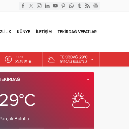
ZLİLİK
KÜNYE
İLETİŞİM
TEKİRDAĞ VEFATLAR
TEKIRDAĞ
29°C
EURO
55,1881
PARÇALI BULUTLU
ALTIN
6.660,55
TEKIRDAĞ
DOLAR
47,7111
29°C
Parçalı Bulutlu