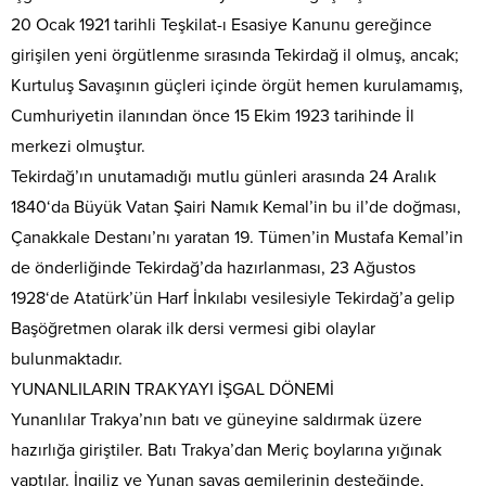
20 Ocak 1921 tarihli Teşkilat-ı Esasiye Kanunu gereğince
girişilen yeni örgütlenme sırasında Tekirdağ il olmuş, ancak;
Kurtuluş Savaşının güçleri içinde örgüt hemen kurulamamış,
Cumhuriyetin ilanından önce 15 Ekim 1923 tarihinde İl
merkezi olmuştur.
Tekirdağ’ın unutamadığı mutlu günleri arasında 24 Aralık
1840‘da Büyük Vatan Şairi Namık Kemal’in bu il’de doğması,
Çanakkale Destanı’nı yaratan 19. Tümen’in Mustafa Kemal’in
de önderliğinde Tekirdağ’da hazırlanması, 23 Ağustos
1928‘de Atatürk’ün Harf İnkılabı vesilesiyle Tekirdağ’a gelip
Başöğretmen olarak ilk dersi vermesi gibi olaylar
bulunmaktadır.
YUNANLILARIN TRAKYAYI İŞGAL DÖNEMİ
Yunanlılar Trakya’nın batı ve güneyine saldırmak üzere
hazırlığa giriştiler. Batı Trakya’dan Meriç boylarına yığınak
yaptılar. İngiliz ve Yunan savaş gemilerinin desteğinde,