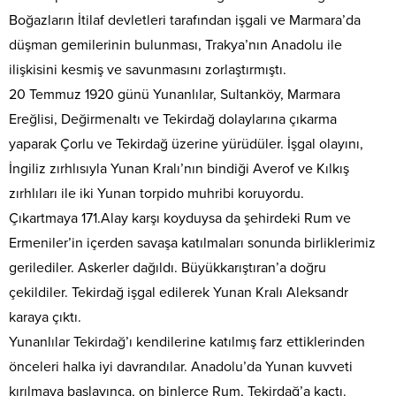
Boğazların İtilaf devletleri tarafından işgali ve Marmara’da
düşman gemilerinin bulunması, Trakya’nın Anadolu ile
ilişkisini kesmiş ve savunmasını zorlaştırmıştı.
20 Temmuz 1920 günü Yunanlılar, Sultanköy, Marmara
Ereğlisi, Değirmenaltı ve Tekirdağ dolaylarına çıkarma
yaparak Çorlu ve Tekirdağ üzerine yürüdüler. İşgal olayını,
İngiliz zırhlısıyla Yunan Kralı’nın bindiği Averof ve Kılkış
zırhlıları ile iki Yunan torpido muhribi koruyordu.
Çıkartmaya 171.Alay karşı koyduysa da şehirdeki Rum ve
Ermeniler’in içerden savaşa katılmaları sonunda birliklerimiz
gerilediler. Askerler dağıldı. Büyükkarıştıran’a doğru
çekildiler. Tekirdağ işgal edilerek Yunan Kralı Aleksandr
karaya çıktı.
Yunanlılar Tekirdağ’ı kendilerine katılmış farz ettiklerinden
önceleri halka iyi davrandılar. Anadolu’da Yunan kuvveti
kırılmaya başlayınca, on binlerce Rum, Tekirdağ’a kaçtı.