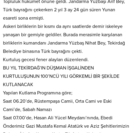
Topluluk hükümet önüne geldi. Jandarma Yüzbaşı Arif Bey,
Türk bayrağını çekerken 2 yıl 3 ay 24 gün süren Yunan
esareti sona ermişti.
Askeri birliklerin bir kısmı da aynı saatlerde demir iskeleye
yanaşan bir gemiyle geldiler. Burada merasimle karşılanan
birliklerin kumandanı Jandarma Yüzbaş Nihat Bey, Tekirdağ
Belediye binasına Türk bayrağını çekti.
Kurtuluş gecesi fener alayları düzenlendi.
BU YIL TEKİRDAĞ’IN DÜŞMAN İŞGALİNDEN
KURTULUŞUNUN 100’NCÜ YILI GÖRKEMLİ BİR ŞEKİLDE
KUTLANACAK
Yapılan Kutlama Programına göre;
Saat 06.20’de, Rüstempaşa Camii, Orta Cami ve Eski
Cami’de, Sabah Namazı
Saat 07.00’de, Hasan Ali Yücel Meydanı’nında, Ebedi
Önderimiz Gazi Mustafa Kemal Atatürk ve Aziz Şehitlerimizin