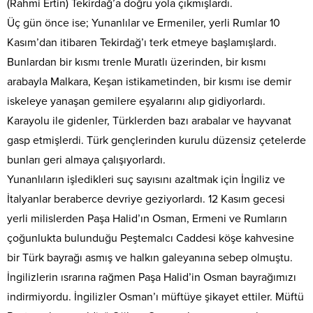
(Rahmi Ertin) Tekirdağ’a doğru yola çıkmışlardı.
Üç gün önce ise; Yunanlılar ve Ermeniler, yerli Rumlar 10
Kasım’dan itibaren Tekirdağ’ı terk etmeye başlamışlardı.
Bunlardan bir kısmı trenle Muratlı üzerinden, bir kısmı
arabayla Malkara, Keşan istikametinden, bir kısmı ise demir
iskeleye yanaşan gemilere eşyalarını alıp gidiyorlardı.
Karayolu ile gidenler, Türklerden bazı arabalar ve hayvanat
gasp etmişlerdi. Türk gençlerinden kurulu düzensiz çetelerde
bunları geri almaya çalışıyorlardı.
Yunanlıların işledikleri suç sayısını azaltmak için İngiliz ve
İtalyanlar beraberce devriye geziyorlardı. 12 Kasım gecesi
yerli milislerden Paşa Halid’ın Osman, Ermeni ve Rumların
çoğunlukta bulunduğu Peştemalcı Caddesi köşe kahvesine
bir Türk bayrağı asmış ve halkın galeyanına sebep olmuştu.
İngilizlerin ısrarına rağmen Paşa Halid’in Osman bayrağımızı
indirmiyordu. İngilizler Osman’ı müftüye şikayet ettiler. Müftü