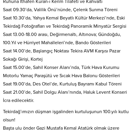
Ruhuna İthafen Kuran-ı Kerim Tilafeti ve Kahvaltı
Saat 09.30’da, Valilik Önü’nünde, Çelenk Sunma Töreni
Saat 10.30’da, Yahya Kemal Beyatlı Kültür Merkezi’nde, Eski
Tekirdağ Fotoğrafları ve Tekirdağ Panoramik Minyatür Sergisi
Saat 13.00-18.00 arası, Değirmenaltı, Altınova; Gündoğdu,
100.Yıl ve Hürriyet Mahalleleri’nde, Bando Gösterileri
Saat 14.00’de, Başlangıç Noktası Tekira AVM Karşısı Pazar
Sokağı Girişi, Kortej
Saat 15.00’de, Sahil Konser Alanı’nda, Türk Hava Kurumu
Motorlu Yamaç Paraşütü ve Sıcak Hava Balonu Gösterileri
Saat 19.00’da, Des Otel’de, Kurtuluş Bayramı Kabul Töreni
Saat 21.00’de, Sahil Dolgu Alanı’nında, Haluk Levent Konseri
İcra edilecektir.
Tekirdağ’ımızın düşman işgalinden kurtuluşunun 100.yılı kutlu
olsun!
Başta ulu önder Gazi Mustafa Kemal Atatürk olmak üzere