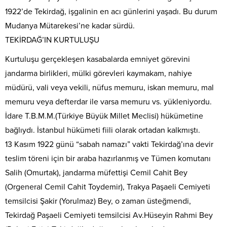
1922’de Tekirdağ, işgalinin en acı günlerini yaşadı. Bu durum
Mudanya Mütarekesi’ne kadar sürdü.
TEKİRDAĞ’IN KURTULUŞU
Kurtuluşu gerçekleşen kasabalarda emniyet görevini
jandarma birlikleri, mülki görevleri kaymakam, nahiye
müdürü, vali veya vekili, nüfus memuru, iskan memuru, mal
memuru veya defterdar ile varsa memuru vs. yükleniyordu.
İdare T.B.M.M.(Türkiye Büyük Millet Meclisi) hükümetine
bağlıydı. İstanbul hükümeti fiili olarak ortadan kalkmıştı.
13 Kasım 1922 günü “sabah namazı” vakti Tekirdağ’ına devir
teslim töreni için bir araba hazırlanmış ve Tümen komutanı
Salih (Omurtak), jandarma müfettişi Cemil Cahit Bey
(Orgeneral Cemil Cahit Toydemir), Trakya Paşaeli Cemiyeti
temsilcisi Şakir (Yorulmaz) Bey, o zaman üsteğmendi,
Tekirdağ Paşaeli Cemiyeti temsilcisi Av.Hüseyin Rahmi Bey