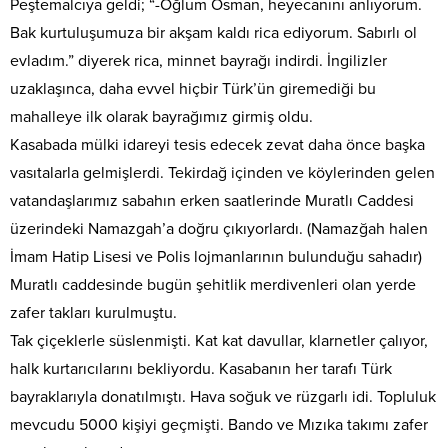
Peştemalcıya geldi; “-Oğlum Osman, heyecanını anlıyorum.
Bak kurtuluşumuza bir akşam kaldı rica ediyorum. Sabırlı ol
evladım.” diyerek rica, minnet bayrağı indirdi. İngilizler
uzaklaşınca, daha evvel hiçbir Türk’ün giremediği bu
mahalleye ilk olarak bayrağımız girmiş oldu.
Kasabada mülki idareyi tesis edecek zevat daha önce başka
vasıtalarla gelmişlerdi. Tekirdağ içinden ve köylerinden gelen
vatandaşlarımız sabahın erken saatlerinde Muratlı Caddesi
üzerindeki Namazgah’a doğru çıkıyorlardı. (Namazğah halen
İmam Hatip Lisesi ve Polis lojmanlarının bulunduğu sahadır)
Muratlı caddesinde bugün şehitlik merdivenleri olan yerde
zafer takları kurulmuştu.
Tak çiçeklerle süslenmişti. Kat kat davullar, klarnetler çalıyor,
halk kurtarıcılarını bekliyordu. Kasabanın her tarafı Türk
bayraklarıyla donatılmıştı. Hava soğuk ve rüzgarlı idi. Topluluk
mevcudu 5000 kişiyi geçmişti. Bando ve Mızıka takımı zafer