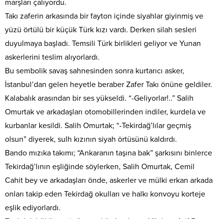
marşları çalıyordu.
Takı zaferin arkasında bir fayton içinde siyahlar giyinmiş ve
yüzü örtülü bir küçük Türk kızı vardı. Derken silah sesleri
duyulmaya başladı. Temsili Türk birlikleri geliyor ve Yunan
askerlerini teslim alıyorlardı.
Bu sembolik savaş sahnesinden sonra kurtarıcı asker,
İstanbul’dan gelen heyetle beraber Zafer Takı önüne geldiler.
Kalabalık arasından bir ses yükseldi. “-Geliyorlar!..” Salih
Omurtak ve arkadaşları otomobillerinden indiler, kurdela ve
kurbanlar kesildi. Salih Omurtak; “-Tekirdağ’lılar geçmiş
olsun” diyerek, sulh kızının siyah örtüsünü kaldırdı.
Bando mızıka takımı; “Ankaranın taşına bak” şarkısını binlerce
Tekirdağ’lının eşliğinde söylerken, Salih Omurtak, Cemil
Cahit bey ve arkadaşları önde, askerler ve mülki erkan arkada
onları takip eden Tekirdağ okulları ve halkı konvoyu korteje
eşlik ediyorlardı.