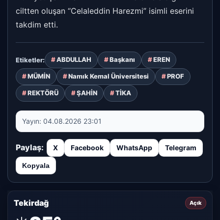
ciltten oluşan “Celaleddin Harezmi” isimli eserini
takdim etti.
ABDULLAH
Başkanı
EREN
Etiketler:
MÜMİN
Namık Kemal Üniversitesi
PROF
REKTÖRÜ
ŞAHİN
TİKA
Yayın:
04.08.2026 23:01
Paylaş:
X
Facebook
WhatsApp
Telegram
Kopyala
Tekirdağ
Açık