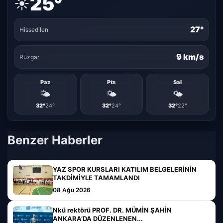
25°
☀️
27°
Hissedilen
9 km/s
Rüzgar
Paz
Pts
Sal
🌤️
🌤️
🌤️
32°
24°
32°
24°
32°
22°
Benzer Haberler
YAZ SPOR KURSLARI KATILIM BELGELERİNİN
TAKDİMİYLE TAMAMLANDI
08 Ağu 2026
Nkü rektörü PROF. DR. MÜMİN ŞAHİN
ANKARA’DA DÜZENLENEN...