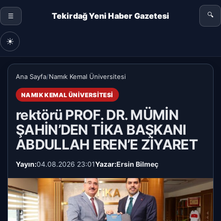
Tekirdağ Yeni Haber Gazetesi
🔍
☰
☀
Ana Sayfa
/
Namık Kemal Üniversitesi
NAMIK KEMAL ÜNIVERSITESI
rektörü PROF. DR. MÜMİN
ŞAHİN’DEN TİKA BAŞKANI
ABDULLAH EREN’E ZİYARET
Yayın:
04.08.2026 23:01
Yazar:
Ersin Bilmeç