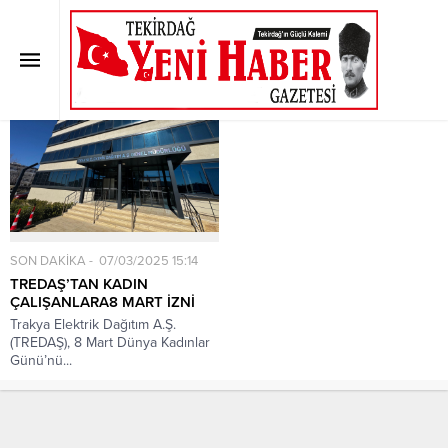
Etiket:
Izin
Anasayfa
»
Etiket: Izin
SON DAKİKA
07/03/2025 15:14
TREDAŞ’TAN KADIN
ÇALIŞANLARA8 MART İZNİ
Trakya Elektrik Dağıtım A.Ş.
(TREDAŞ), 8 Mart Dünya Kadınlar
Günü’nü...