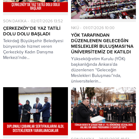
SON DAKİKA
02/07/2026 13:52
NKÜ
01/07/2026 10:00
ÇERKEZKÖY’DE YAZ TATİLİ
DOLU DOLU BAŞLADI
YÖK TARAFINDAN
DÜZENLENEN GELECEĞİN
Tekirdağ Büyükşehir Belediyesi
MESLEKLERİ BULUŞMASI’NA
bünyesinde hizmet veren
ÜNİVERSİTEMİZ DE KATILDI
Çerkezköy Kadın Danışma
Merkezi’nde...
Yükseköğretim Kurulu (YÖK)
başkanlığında Ankara’da
düzenlenen “Geleceğin
Meslekleri Buluşması”nda,
üniversitelerin...