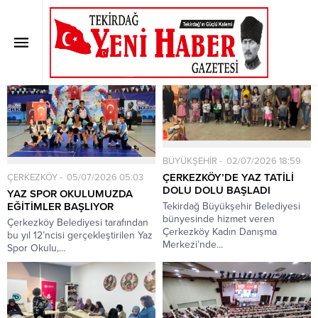
Etiket:
Düzenlenen
Anasayfa
»
Etiket: Düzenlenen
BÜYÜKŞEHİR
02/07/2026 18:59
ÇERKEZKÖY’DE YAZ TATİLİ
ÇERKEZKÖY
05/07/2026 05:03
DOLU DOLU BAŞLADI
YAZ SPOR OKULUMUZDA
Tekirdağ Büyükşehir Belediyesi
EĞİTİMLER BAŞLIYOR
bünyesinde hizmet veren
Çerkezköy Belediyesi tarafından
Çerkezköy Kadın Danışma
bu yıl 12’ncisi gerçekleştirilen Yaz
Merkezi’nde...
Spor Okulu,...