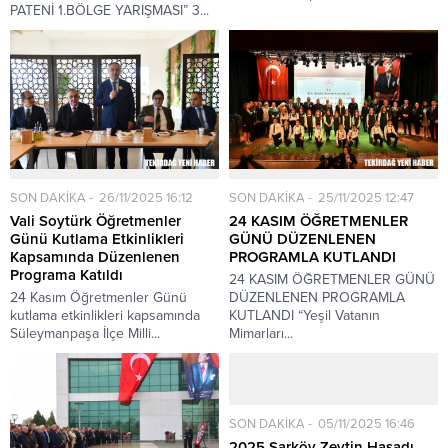
PATENİ 1.BÖLGE YARIŞMASI” 3...
SON DAKİKA
26/11/2025 16:12
SON DAKİKA
25/11/2025 12:47
Vali Soytürk Öğretmenler
24 KASIM ÖĞRETMENLER
Günü Kutlama Etkinlikleri
GÜNÜ DÜZENLENEN
Kapsamında Düzenlenen
PROGRAMLA KUTLANDI
Programa Katıldı
24 KASIM ÖĞRETMENLER GÜNÜ
24 Kasım Öğretmenler Günü
DÜZENLENEN PROGRAMLA
kutlama etkinlikleri kapsamında
KUTLANDI “Yeşil Vatanın
Süleymanpaşa İlçe Milli...
Mimarları...
SON DAKİKA
05/11/2025 16:46
2025 Şarköy Zeytin Hasadı