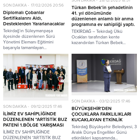
SON DAKİKA
28/12/2025 18:51
SON DAKİKA
17/02/2026 20:56
Türkan Bebek’in şehadetinin
Diplomalı Çobanlar
41. yıl dönümünde
Sertifikalarını Aldı,
düzenlenen anlamlı bir anma
Desteklerden Yararlanacaklar
programına ev sahipliği yaptı.
Tekirdağ’ın Süleymanpaşa
TEKİRDAĞ – Tekirdağ Ülkü
ilçesinde düzenlenen Sürü
Ocakları tarafından kente
Yönetimi Elemanı Eğitimini
kazandırılan Türkan Bebek...
başarıyla tamamlayan...
SON DAKİKA
03/12/2025 17:46
SON DAKİKA
09/12/2025 17:46
BÜYÜKŞEHİR’DEN
İLİMİZ EV SAHİPLİĞİNDE
ÇOCUKLARA FARKLILIKLARI
DÜZENLENEN “ARTİSTİK BUZ
KUCAKLAYAN ETKİNLİK
PATENİ 1.BÖLGE YARIŞMASI
Tekirdağ Büyükşehir Belediyesi, 3
İLİMİZ EV SAHİPLİĞİNDE
Aralık Dünya Engelliler Günü
DÜZENLENEN “ARTİSTİK BUZ
etkinlikleri kapsamında...