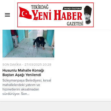
Etiket:
Baştan
Anasayfa
»
Etiket: Baştan
SON DAKİKA
27/03/2025 20:28
Husunlu Mahalle Konağı
Baştan Aşağı Yenilendi
Süleymanpaşa Belediyesi, kırsal
mahallelerdeki yatırım ve
hizmetlerini aksatmadan
sürdürüyor. Son...