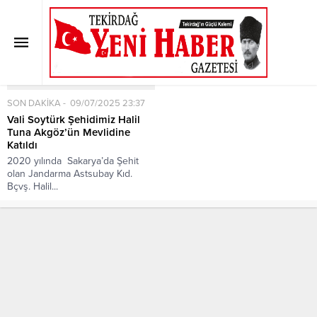
Etiket:
Akgöz
Anasayfa
»
Etiket: Akgöz
SON DAKİKA
09/07/2025 23:37
Vali Soytürk Şehidimiz Halil
Tuna Akgöz’ün Mevlidine
Katıldı
2020 yılında Sakarya’da Şehit
olan Jandarma Astsubay Kıd.
Bçvş. Halil...