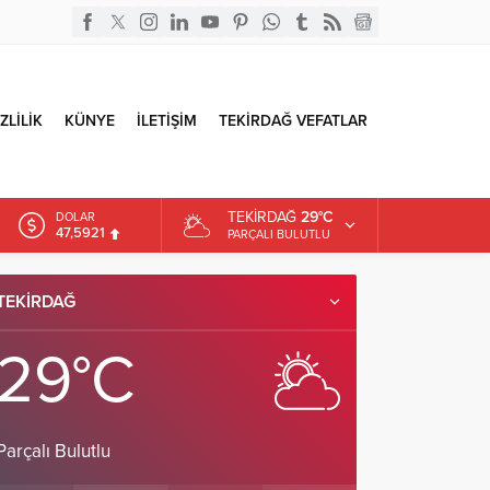
ZLİLİK
KÜNYE
İLETİŞİM
TEKİRDAĞ VEFATLAR
TEKIRDAĞ
29°C
DOLAR
47,5921
PARÇALI BULUTLU
EURO
54,9747
TEKIRDAĞ
ALTIN
6.499,25
29°C
Parçalı Bulutlu