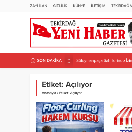
ZAYİ İLAN
GİZLİLİK
KÜNYE
İLETİŞİM
TEKİRDAĞ 
SON DAKİKA
Süleymanpaşa Sahillerinde İzins
ÜNİVERSİTEDE PROGRAM D
Candan Yüceer’den CHP Tekirdağ
Etiket:
Açılıyor
CHP Tekirdağ İl Başkanlığı’na 
Anasayfa
»
Etiket: Açılıyor
CANDAN BAŞKAN MURATLI’DA 