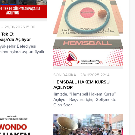
A
29/01/2026 15:00
 Tek Et
şa’da Açılıyor
yükşehir Belediyesi
atandaşlara uygun fiyatlı
SON DAKİKA
28/11/2025 22:14
HEMSBALL HAKEM KURSU
AÇILIYOR
İlimizde, “Hemsball Hakem Kursu”
Açılıyor Başvuru için; Gelişmekte
Olan Spor...