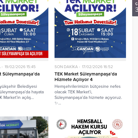
Ç
A
19/02/2026 15:45
SON DAKİKA
17/02/2026 16:52
t Süleymanpaşa’da
TEK Market Süleymanpaşa’da
Hizmete Açılıyor 4
yükşehir Belediyesi
Hemşehrilerimizin bütçesine nefes
Süleymanpaşa’da hayata
olacak TEK Market’i,
 Market’in açılış...
Süleymanpaşa’da hizmete açıyoruz.
✨...