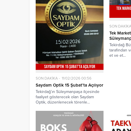
SON DAKİK
Tek Market
Süleymanpa
Tekirdağ Bü
tarafından v
et ve et...
SON DAKİKA
11/02/2026 00:56
Saydam Optik 15 Şubat’ta Açılıyor
Tekirdağ’ın Süleymanpaşa ilçesinde
faaliyet gösterecek olan Saydam
Optik, düzenlenecek törenle...