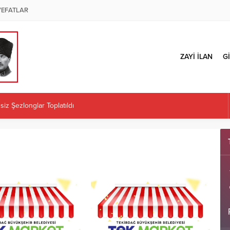
VEFATLAR
ZAYİ İLAN
Gİ
iz Şezlonglar Toplatıldı
ÜZENLENECEK
 İl Başkanlığı Kararına Tepki: “Örgüt İradesi Teslim Alınamaz”
Kaplan atandı
ÜRETİCİLERE İLK MAZOT KARTLARINI TESLİM ETTİ