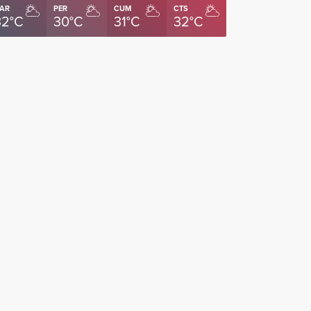
AR
PER
CUM
CTS
32°C
30°C
31°C
32°C