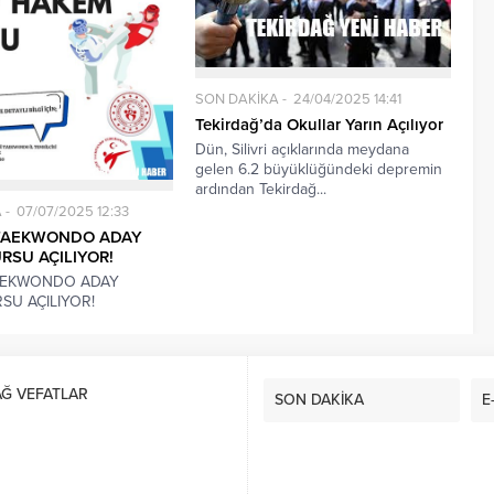
SON DAKİKA
24/04/2025 14:41
Tekirdağ’da Okullar Yarın Açılıyor
Dün, Silivri açıklarında meydana
gelen 6.2 büyüklüğündeki depremin
ardından Tekirdağ...
A
07/07/2025 12:33
 TAEKWONDO ADAY
RSU AÇILIYOR!
TAEKWONDO ADAY
SU AÇILIYOR!
AĞ VEFATLAR
SON DAKİKA
E