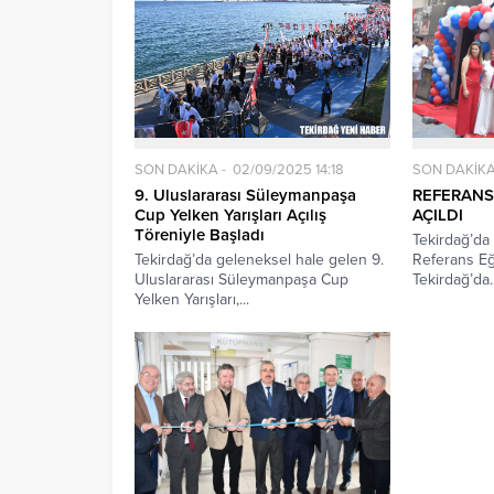
SON DAKİKA
02/09/2025 14:18
SON DAKİK
9. Uluslararası Süleymanpaşa
REFERANS
Cup Yelken Yarışları Açılış
AÇILDI
Töreniyle Başladı
Tekirdağ’da 
Tekirdağ’da geleneksel hale gelen 9.
Referans Eği
Uluslararası Süleymanpaşa Cup
Tekirdağ’da..
Yelken Yarışları,...