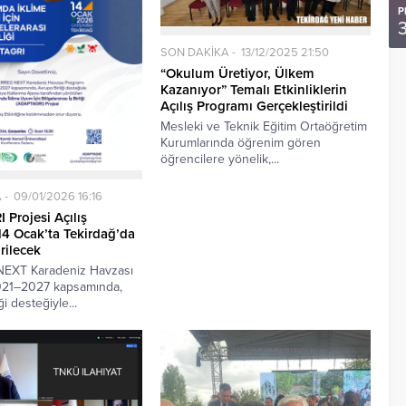
P
SON DAKİKA
13/12/2025 21:50
“Okulum Üretiyor, Ülkem
Kazanıyor” Temalı Etkinliklerin
Açılış Programı Gerçekleştirildi
Mesleki ve Teknik Eğitim Ortaöğretim
Kurumlarında öğrenim gören
öğrencilere yönelik,...
A
09/01/2026 16:16
Projesi Açılış
 14 Ocak’ta Tekirdağ’da
rilecek
EXT Karadeniz Havzası
021–2027 kapsamında,
i desteğiyle...