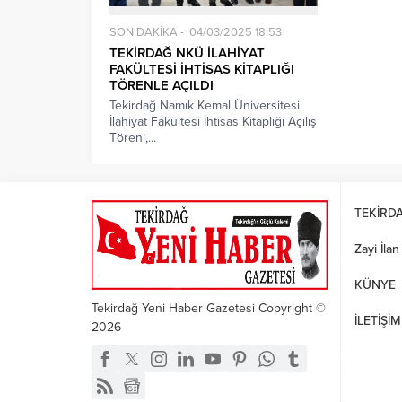
SON DAKİKA
04/03/2025 18:53
TEKİRDAĞ NKÜ İLAHİYAT
FAKÜLTESİ İHTİSAS KİTAPLIĞI
TÖRENLE AÇILDI
Tekirdağ Namık Kemal Üniversitesi
İlahiyat Fakültesi İhtisas Kitaplığı Açılış
Töreni,...
TEKİRD
Zayi İlan
KÜNYE
Tekirdağ Yeni Haber Gazetesi Copyright ©
İLETİŞİM
2026