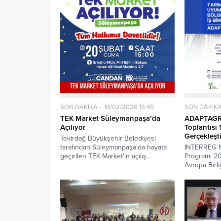
SON DAKİK
SON DAKİKA
19/02/2026 15:45
ADAPTAGRI 
TEK Market Süleymanpaşa’da
Toplantısı
Açılıyor
Gerçekleşti
Tekirdağ Büyükşehir Belediyesi
INTERREG N
tarafından Süleymanpaşa’da hayata
Programı 2
geçirilen TEK Market’in açılış...
Avrupa Birliğ