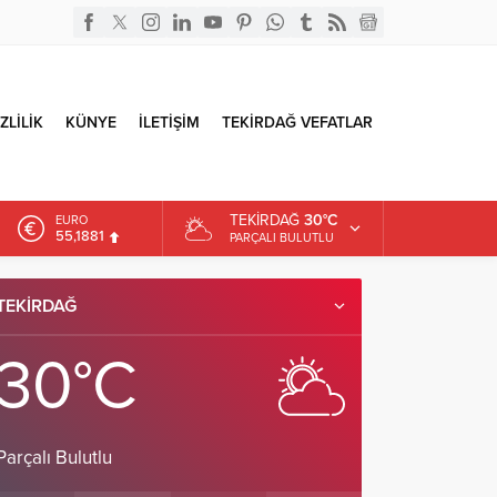
ZLİLİK
KÜNYE
İLETİŞİM
TEKİRDAĞ VEFATLAR
TEKIRDAĞ
30°C
EURO
55,1881
PARÇALI BULUTLU
ALTIN
6.660,55
TEKIRDAĞ
DOLAR
47,7111
30°C
Parçalı Bulutlu