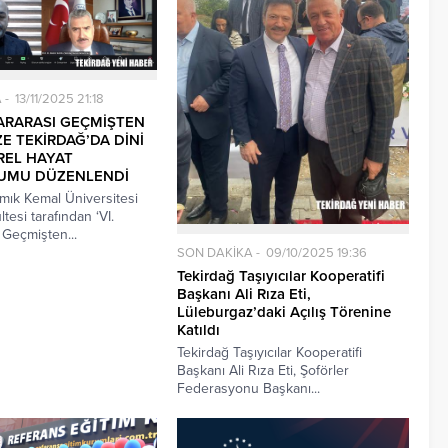
A
13/11/2025 21:18
LARARASI GEÇMİŞTEN
 TEKİRDAĞ’DA DİNİ
REL HAYAT
UMU DÜZENLENDİ
mık Kemal Üniversitesi
ltesi tarafından ‘VI.
 Geçmişten...
SON DAKİKA
09/10/2025 19:36
Tekirdağ Taşıyıcılar Kooperatifi
Başkanı Ali Rıza Eti,
Lüleburgaz’daki Açılış Törenine
Katıldı
Tekirdağ Taşıyıcılar Kooperatifi
Başkanı Ali Rıza Eti, Şoförler
Federasyonu Başkanı...