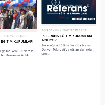
SON DAKİKA
15/07/2025 23:28
REFERANS EĞİTİM KURUMLARI
A
19/07/2025 16:12
AÇILIYOR!
 EĞITİM KURUMLARI
Tekirdağ’da Eğitime Yeni Bir Nefes
Geliyor Tekirdağ’da eğitim alanında
Eğitime Yeni Bir Nefes:
yeni...
tim Kurumları Açıldı
.