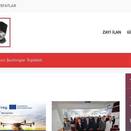
VEFATLAR
ZAYİ İLAN
Gİ
iz Şezlonglar Toplatıldı
ÜZENLENECEK
 İl Başkanlığı Kararına Tepki: “Örgüt İradesi Teslim Alınamaz”
Kaplan atandı
ÜRETİCİLERE İLK MAZOT KARTLARINI TESLİM ETTİ