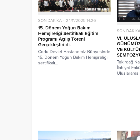
SON DAKİKA
24/11/2025 14:26
15. Dönem Yoğun Bakım
SON DAKİK
Hemşireliği Sertifikalı Eğitim
VI. ULUS
Programı Açılış Töreni
GÜNÜMÜZE
Gerçekleştirildi.
VE KÜLTÜ
Çorlu Devlet Hastanemiz Bünyesinde
SEMPOZY
15. Dönem Yoğun Bakım Hemşireliği
Tekirdağ Na
sertifikalı...
İlahiyat Fakü
Uluslararası