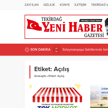
ZAYİ İLAN
GİZLİLİK
KÜNYE
İLETİŞİM
TEKİRDAĞ 
SON DAKİKA
Süleymanpaşa Sahillerinde İzins
ÜNİVERSİTEDE PROGRAM D
Candan Yüceer’den CHP Tekirdağ
Etiket:
Açılış
CHP Tekirdağ İl Başkanlığı’na 
Anasayfa
»
Etiket: Açılış
CANDAN BAŞKAN MURATLI’DA 