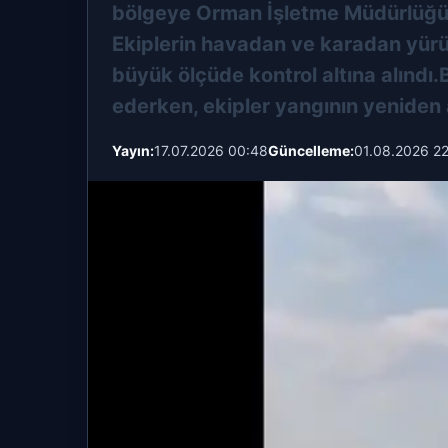
bölgeye Orman İşletme Müdürlüğü, it
Ekiplerin havadan ve karadan yü
büyük ölçüde kontrol altına alınd
ederken, ekipler yangının yeniden 
Yayın:
17.07.2026 00:48
Güncelleme:
01.08.2026 2