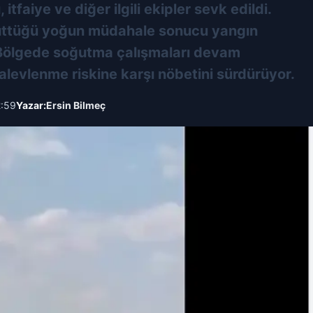
faiye ve diğer ilgili ekipler sevk edildi.
rüttüğü yoğun müdahale sonucu yangın
ı.Bölgede soğutma çalışmaları devam
alevlenme riskine karşı nöbetini sürdürüyor.
2:59
Yazar:
Ersin Bilmeç