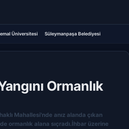
emal Üniversitesi
Süleymanpaşa Belediyesi
Yangını Ormanlık
shaklı Mahallesi'nde anız alanda çıkan
ede ormanlık alana sıçradı.İhbar üzerine