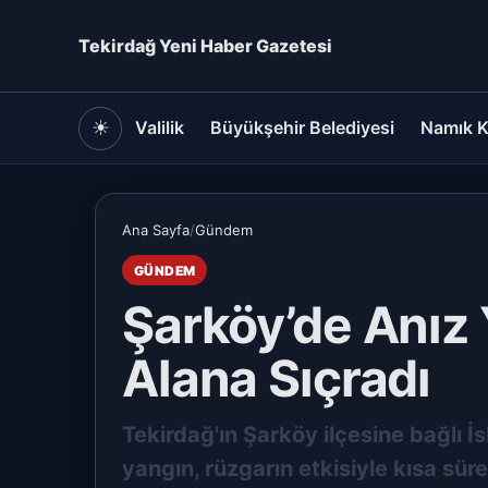
Tekirdağ Yeni Haber Gazetesi
☀
Valilik
Büyükşehir Belediyesi
Namık K
Ana Sayfa
/
Gündem
GÜNDEM
Şarköy’de Anız 
Alana Sıçradı
Tekirdağ'ın Şarköy ilçesine bağlı İ
yangın, rüzgarın etkisiyle kısa sür