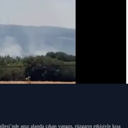
llesi’nde anız alanda çıkan yangın, rüzgarın etkisiyle kısa 