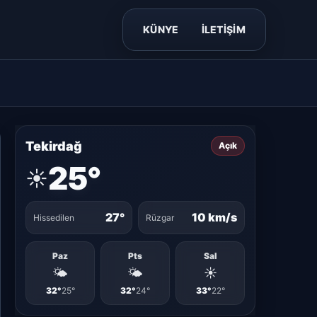
KÜNYE
İLETİŞİM
Tekirdağ
Açık
25°
☀️
27°
10 km/s
Hissedilen
Rüzgar
Paz
Pts
Sal
🌤️
🌤️
☀️
32°
25°
32°
24°
33°
22°