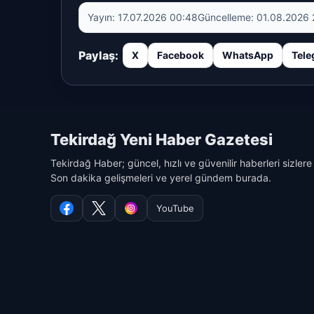
Yayın:
17.07.2026 00:48
Güncelleme:
01.08.2026 
Paylaş:
X
Facebook
WhatsApp
Tele
Tekirdağ Yeni Haber Gazetesi
Tekirdağ Haber; güncel, hızlı ve güvenilir haberleri sizlere
Son dakika gelişmeleri ve yerel gündem burada.
YouTube
Facebook
X
Instagram