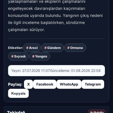
yaklaşmamaları ve ekiplerin çalışmalarını
engelleyecek davranışlardan kaçınmaları
konusunda uyarıda bulundu. Yangının çıkış nedeni
ile ilgili inceleme başlatılırken, söndürme
çalışmaları sürüyor.
Arazi
Gündem
Ormana
Etiketler:
Sıçradı
Yangını
Yayın:
27.07.2026 11:07
Güncelleme:
01.08.2026 22:58
Paylaş:
X
Facebook
WhatsApp
Telegram
Kopyala
Tekirdağ
Az Bulutlu