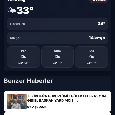
33°
🌤️
34°
Hissedilen
14 km/s
Rüzgar
Per
Cum
Cts
🌤️
🌤️
🌤️
33°
23°
33°
23°
34°
22°
Benzer Haberler
TEKİRDAĞ’A GURUR! ÜMİT GÜLER FEDERASYON
GENEL BAŞKAN YARDIMCISI...
06 Ağu 2026