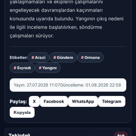
yaklaşmamaları ve ekiplerin çalışmalarını
engelleyecek davranışlardan kaçınmaları
konusunda uyarıda bulundu. Yangının çıkış nedeni
ile ilgili inceleme başlatılırken, söndürme
çalışmaları sürüyor.
Arazi
Gündem
Ormana
Etiketler:
Sıçradı
Yangını
Yayın:
27.07.2026 11:07
Güncelleme:
01.08.2026 22:58
Paylaş:
X
Facebook
WhatsApp
Telegram
Kopyala
Tekirdağ
Açık