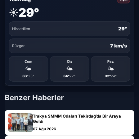
29°
☀️
29°
Hissedilen
7 km/s
Rüzgar
Cum
Cts
Paz
🌤️
🌤️
🌤️
33°
23°
34°
22°
32°
24°
Benzer Haberler
Trakya SMMM Odaları Tekirdağ’da Bir Araya
Geldi
07 Ağu 2026