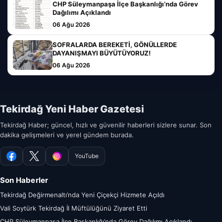
CHP Süleymanpaşa İlçe Başkanlığı’nda Görev
Dağılımı Açıklandı
06 Ağu 2026
SOFRALARDA BEREKETİ, GÖNÜLLERDE
DAYANIŞMAYI BÜYÜTÜYORUZ!
06 Ağu 2026
Tekirdağ Yeni Haber Gazetesi
Tekirdağ Haber; güncel, hızlı ve güvenilir haberleri sizlere sunar. Son
dakika gelişmeleri ve yerel gündem burada.
YouTube
Facebook
X
Instagram
Son Haberler
Tekirdağ Değirmenaltı’nda Yeni Çiçekçi Hizmete Açıldı
Vali Soytürk Tekirdağ İl Müftülüğünü Ziyaret Etti
CHP Süleymanpaşa İlçe Başkanlığı’nda Görev Dağılımı Açıklandı