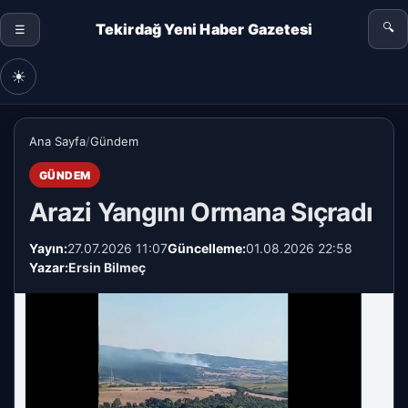
Tekirdağ Yeni Haber Gazetesi
🔍
☰
☀
Ana Sayfa
/
Gündem
GÜNDEM
Arazi Yangını Ormana Sıçradı
Yayın:
27.07.2026 11:07
Güncelleme:
01.08.2026 22:58
Yazar:
Ersin Bilmeç