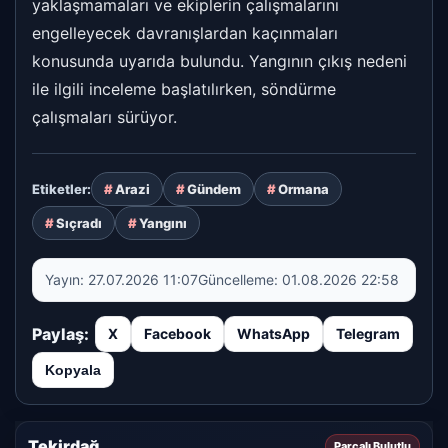
yaklaşmamaları ve ekiplerin çalışmalarını
engelleyecek davranışlardan kaçınmaları
konusunda uyarıda bulundu. Yangının çıkış nedeni
ile ilgili inceleme başlatılırken, söndürme
çalışmaları sürüyor.
Arazi
Gündem
Ormana
Etiketler:
Sıçradı
Yangını
Yayın:
27.07.2026 11:07
Güncelleme:
01.08.2026 22:58
Paylaş:
X
Facebook
WhatsApp
Telegram
Kopyala
Tekirdağ
Parçalı Bulutlu