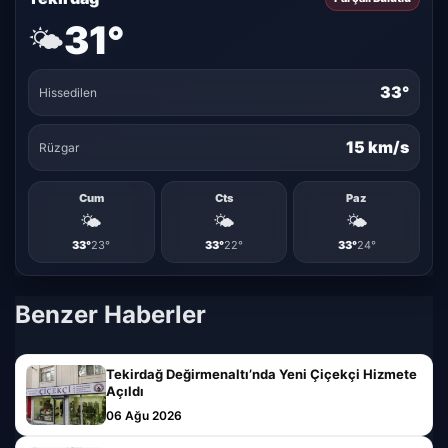
31°
🌤️
33°
Hissedilen
15 km/s
Rüzgar
Cum
Cts
Paz
🌤️
🌤️
🌤️
33°
23°
33°
22°
33°
24°
Benzer Haberler
Tekirdağ Değirmenaltı’nda Yeni Çiçekçi Hizmete
Açıldı
06 Ağu 2026