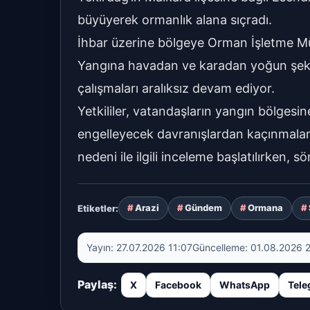
büyüyerek ormanlık alana sıçradı.
İhbar üzerine bölgeye Orman İşletme Müdür
Yangına havadan ve karadan yoğun şekild
çalışmaları aralıksız devam ediyor.
Yetkililer, vatandaşların yangın bölgesin
engelleyecek davranışlardan kaçınmalar
nedeni ile ilgili inceleme başlatılırken, 
Arazi
Gündem
Ormana
Etiketler:
Yayın:
27.07.2026 11:07
Güncelleme:
01.08.2026 
Paylaş:
X
Facebook
WhatsApp
Tele