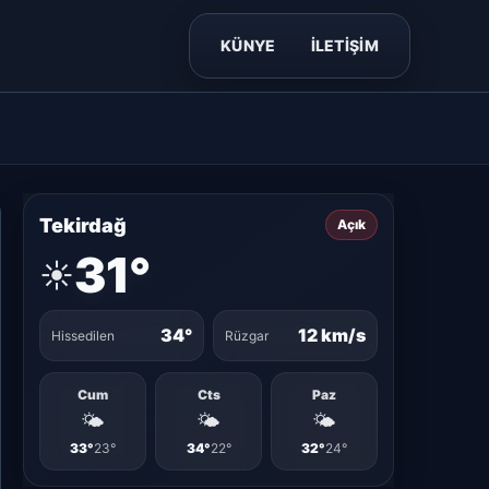
KÜNYE
İLETİŞİM
Tekirdağ
Açık
31°
☀️
34°
12 km/s
Hissedilen
Rüzgar
Cum
Cts
Paz
🌤️
🌤️
🌤️
33°
23°
34°
22°
32°
24°