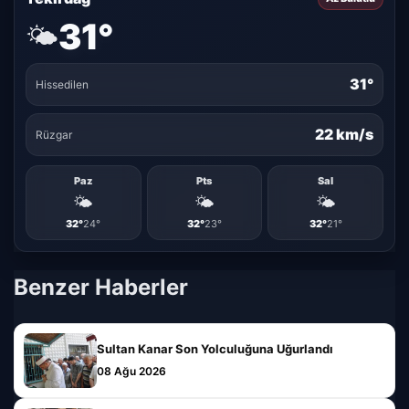
31°
🌤️
31°
Hissedilen
22 km/s
Rüzgar
Paz
Pts
Sal
🌤️
🌤️
🌤️
32°
24°
32°
23°
32°
21°
Benzer Haberler
Sultan Kanar Son Yolculuğuna Uğurlandı
08 Ağu 2026