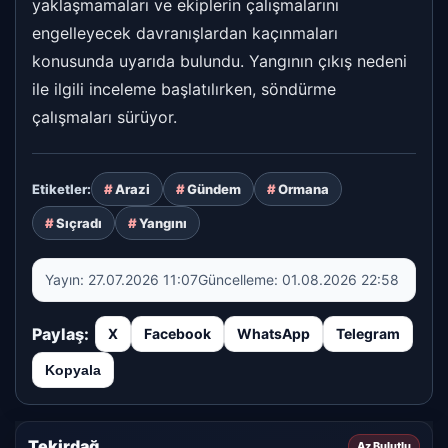
yaklaşmamaları ve ekiplerin çalışmalarını
engelleyecek davranışlardan kaçınmaları
konusunda uyarıda bulundu. Yangının çıkış nedeni
ile ilgili inceleme başlatılırken, söndürme
çalışmaları sürüyor.
Arazi
Gündem
Ormana
Etiketler:
Sıçradı
Yangını
Yayın:
27.07.2026 11:07
Güncelleme:
01.08.2026 22:58
Paylaş:
X
Facebook
WhatsApp
Telegram
Kopyala
Tekirdağ
Az Bulutlu