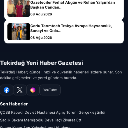
Gazeteciler Ferhat Akgün ve Ruhan Yalçın’dan
Başkan Candan...
08 Ağu 2026
Çorlu Tarımtech Trakya Avrupa Hayvancılık,
Sanayi ve Gıda...
08 Ağu 2026
Tekirdağ Yeni Haber Gazetesi
Tekirdağ Haber; güncel, hızlı ve güvenilir haberleri sizlere sunar. Son
dakika gelişmeleri ve yerel gündem burada.
YouTube
Facebook
X
Instagram
Son Haberler
ÇOSB Kapaklı Devlet Hastanesi Açılış Töreni Gerçekleştirildi
Sağlık Bakanı Memişoğlu Deva İlaç’ı Ziyaret Etti
Sultan Kanar Son Yolculuğuna Uğurlandı