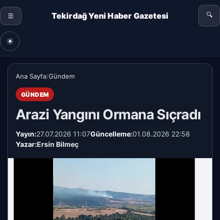
Tekirdağ Yeni Haber Gazetesi
🔍
☰
☀
Ana Sayfa
/
Gündem
GÜNDEM
Arazi Yangını Ormana Sıçradı
Yayın:
27.07.2026 11:07
Güncelleme:
01.08.2026 22:58
Yazar:
Ersin Bilmeç