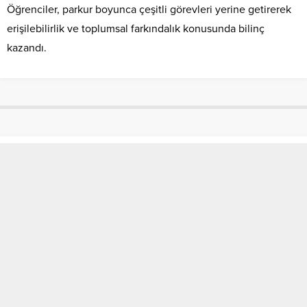
Öğrenciler, parkur boyunca çeşitli görevleri yerine getirerek
erişilebilirlik ve toplumsal farkındalık konusunda bilinç
kazandı.
Ayfer Mustafa Şahin Akkoç Eğitim
ve Uygulama Okulunda Engelliler
Haftası Etkinliği
Anasayfa
»
SON DAKİKA
»
Ayfer Mustafa Şahin Akkoç Eğitim ve Uygulama
Okulunda Engelliler Haftası Etkinliği