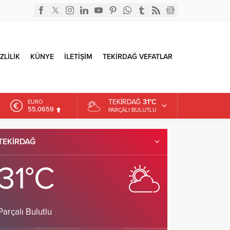
ZLİLİK
KÜNYE
İLETİŞİM
TEKİRDAĞ VEFATLAR
TEKIRDAĞ
31°C
EURO
55,0659
PARÇALI BULUTLU
ALTIN
6.521,17
TEKIRDAĞ
DOLAR
47,5953
31°C
Parçalı Bulutlu