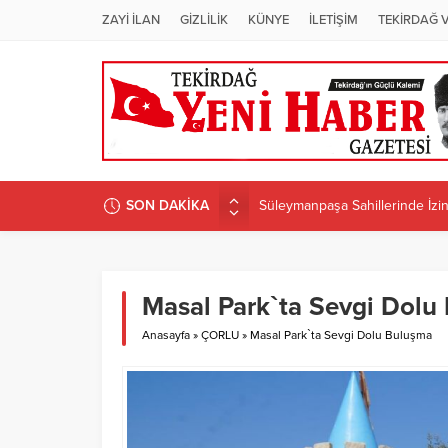
ZAYİ İLAN
GİZLİLİK
KÜNYE
İLETİŞİM
TEKİRDAĞ 
SON DAKİKA
Süleymanpaşa Sahillerinde İzins
ÜNİVERSİTEDE PROGRAM D
Candan Yüceer’den CHP Tekirdağ
CHP Tekirdağ İl Başkanlığı’na 
Masal Park`ta Sevgi Dolu
CANDAN BAŞKAN MURATLI’DA 
Anasayfa
»
ÇORLU
»
Masal Park`ta Sevgi Dolu Buluşma