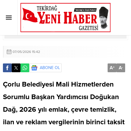
Vergi Ödemelerinde Son Gün 1
Haziran
Anasayfa
»
ÇORLU
»
Vergi Ödemelerinde Son Gün 1 Haziran
07/05/2026 15:42
A
A
ABONE OL
+
-
Çorlu Belediyesi Mali Hizmetlerden
Sorumlu Başkan Yardımcısı Doğukan
Dağ, 2026 yılı emlak, çevre temizlik,
ilan ve reklam vergilerinin birinci taksit