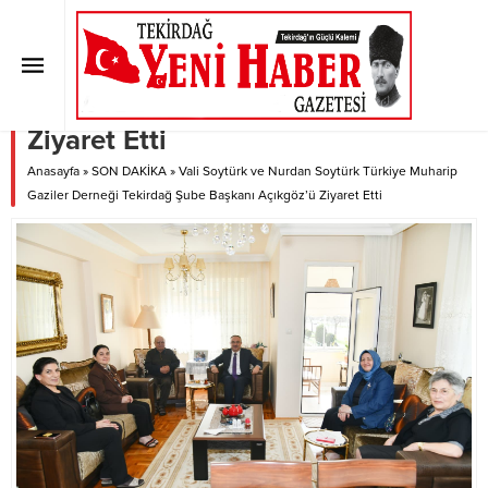
Vali Soytürk ve Nurdan Soytürk
Türkiye Muharip Gaziler Derneği
Tekirdağ Şube Başkanı Açıkgöz’ü
Ziyaret Etti
Anasayfa
»
SON DAKİKA
»
Vali Soytürk ve Nurdan Soytürk Türkiye Muharip
Gaziler Derneği Tekirdağ Şube Başkanı Açıkgöz’ü Ziyaret Etti