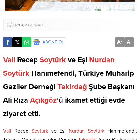
02/04/2026 17:49
A
A
ABONE OL
+
-
Vali
Recep
Soytürk
ve Eşi
Nurdan
Soytürk
Hanımefendi, Türkiye Muharip
Gaziler Derneği
Tekirdağ
Şube Başkanı
Ali Rıza
Açıkgöz
’ü ikamet ettiği evde
ziyaret etti.
Vali
Recep
Soytürk
ve Eşi
Nurdan
Soytürk
Hanımefendi,
Türkiye Muharip Gaziler Derneği
Tekirdağ
Şube Başkanı Ali