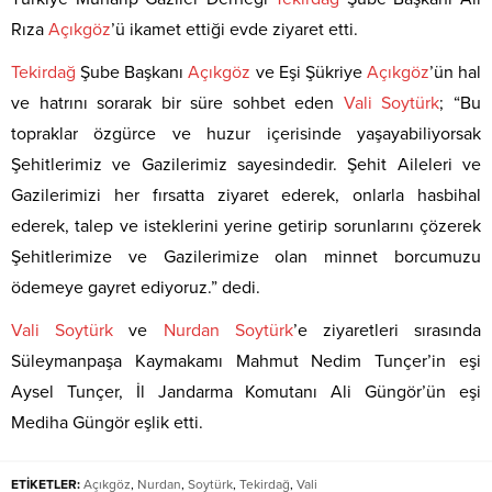
Rıza
Açıkgöz
’ü ikamet ettiği evde ziyaret etti.
Tekirdağ
Şube Başkanı
Açıkgöz
ve Eşi Şükriye
Açıkgöz
’ün hal
ve hatrını sorarak bir süre sohbet eden
Vali
Soytürk
; “Bu
topraklar özgürce ve huzur içerisinde yaşayabiliyorsak
Şehitlerimiz ve Gazilerimiz sayesindedir. Şehit Aileleri ve
Gazilerimizi her fırsatta ziyaret ederek, onlarla hasbihal
ederek, talep ve isteklerini yerine getirip sorunlarını çözerek
Şehitlerimize ve Gazilerimize olan minnet borcumuzu
ödemeye gayret ediyoruz.” dedi.
Vali
Soytürk
ve
Nurdan
Soytürk
’e ziyaretleri sırasında
Süleymanpaşa Kaymakamı Mahmut Nedim Tunçer’in eşi
Aysel Tunçer, İl Jandarma Komutanı Ali Güngör’ün eşi
Mediha Güngör eşlik etti.
ETİKETLER:
Açıkgöz
,
Nurdan
,
Soytürk
,
Tekirdağ
,
Vali