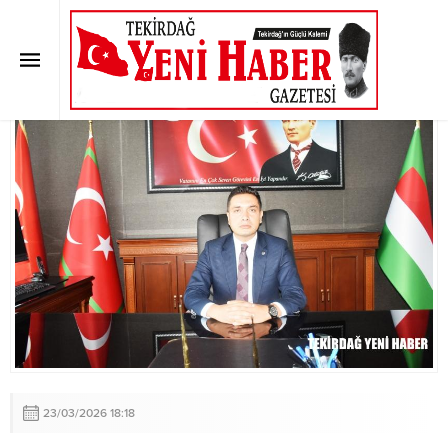
Mehmet Yapıcı asaleten atandı.
Anasayfa
»
SON DAKİKA
»
Mehmet Yapıcı asaleten atandı.
23/03/2026 18:18