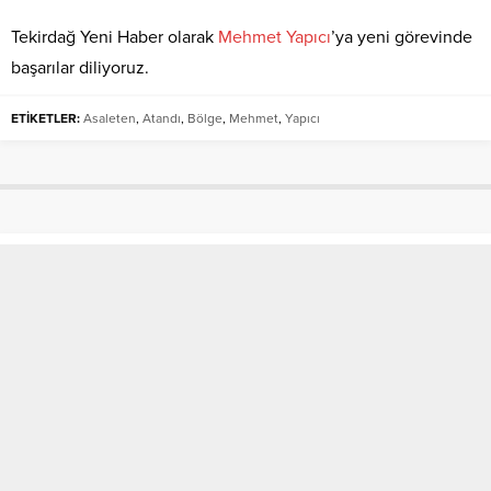
Tekirdağ Yeni Haber olarak
Mehmet
Yapıcı
’ya yeni görevinde
başarılar diliyoruz.
ETİKETLER:
Asaleten
,
Atandı
,
Bölge
,
Mehmet
,
Yapıcı
TÜM OKULLARDA YARIN İLK
DERS: "FİNANSAL
OKURYAZARLIK"
Anasayfa
»
SON DAKİKA
»
TÜM OKULLARDA YARIN İLK DERS: "FİNANSAL
OKURYAZARLIK"