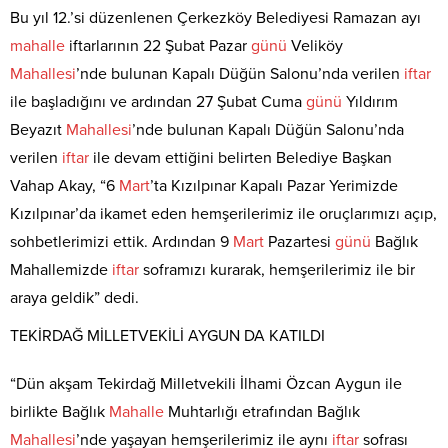
Bu yıl 12.’si düzenlenen Çerkezköy Belediyesi Ramazan ayı
mahalle
iftarlarının 22 Şubat Pazar
günü
Veliköy
Mahallesi
’nde bulunan Kapalı Düğün Salonu’nda verilen
iftar
ile başladığını ve ardından 27 Şubat Cuma
günü
Yıldırım
Beyazıt
Mahallesi
’nde bulunan Kapalı Düğün Salonu’nda
verilen
iftar
ile devam ettiğini belirten Belediye Başkan
Vahap Akay, “6
Mart
’ta Kızılpınar Kapalı Pazar Yerimizde
Kızılpınar’da ikamet eden hemşerilerimiz ile oruçlarımızı açıp,
sohbetlerimizi ettik. Ardından 9
Mart
Pazartesi
günü
Bağlık
Mahallemizde
iftar
soframızı kurarak, hemşerilerimiz ile bir
araya geldik” dedi.
TEKİRDAĞ MİLLETVEKİLİ AYGUN DA KATILDI
“Dün akşam Tekirdağ Milletvekili İlhami Özcan Aygun ile
birlikte Bağlık
Mahalle
Muhtarlığı etrafından Bağlık
Mahallesi
’nde yaşayan hemşerilerimiz ile aynı
iftar
sofrası