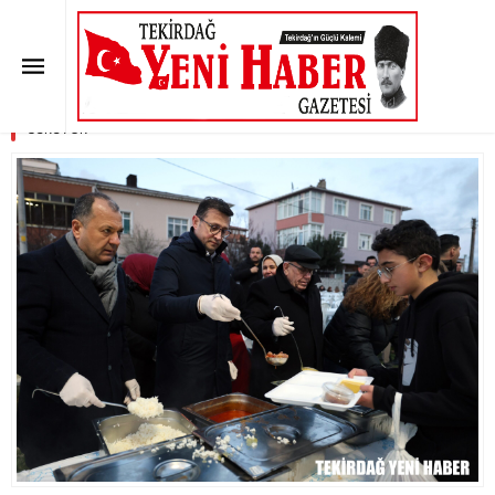
ÇERKEZKÖY BELEDİYESİ
MAHALLE İFTARLARI SÜRÜYOR
Anasayfa
»
SON DAKİKA
»
ÇERKEZKÖY BELEDİYESİ MAHALLE İFTARLARI
SÜRÜYOR