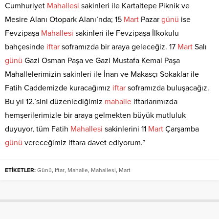
Cumhuriyet
Mahallesi
sakinleri ile Kartaltepe Piknik ve
Mesire Alanı Otopark Alanı’nda; 15
Mart
Pazar
günü
ise
Fevzipaşa
Mahallesi
sakinleri ile Fevzipaşa İlkokulu
bahçesinde
iftar
soframızda bir araya geleceğiz. 17
Mart
Salı
günü
Gazi Osman Paşa ve Gazi Mustafa Kemal Paşa
Mahallelerimizin sakinleri ile İnan ve Makasçı Sokaklar ile
Fatih Caddemizde kuracağımız
iftar
soframızda buluşacağız.
Bu yıl 12.’sini düzenlediğimiz
mahalle
iftarlarımızda
hemşerilerimizle bir araya gelmekten büyük mutluluk
duyuyor, tüm Fatih
Mahallesi
sakinlerini 11
Mart
Çarşamba
günü
vereceğimiz iftara davet ediyorum.”
ETİKETLER:
Günü
,
Iftar
,
Mahalle
,
Mahallesi
,
Mart