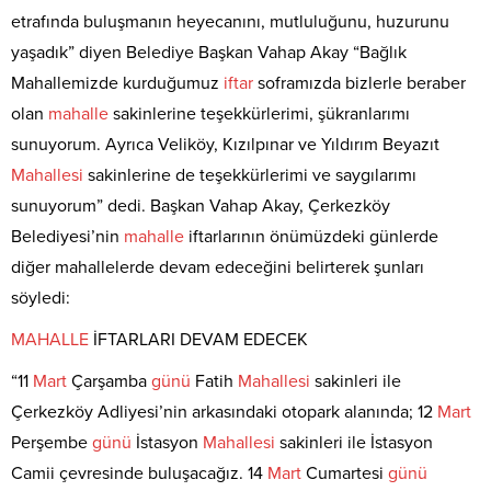
etrafında buluşmanın heyecanını, mutluluğunu, huzurunu
yaşadık” diyen Belediye Başkan Vahap Akay “Bağlık
Mahallemizde kurduğumuz
iftar
soframızda bizlerle beraber
olan
mahalle
sakinlerine teşekkürlerimi, şükranlarımı
sunuyorum. Ayrıca Veliköy, Kızılpınar ve Yıldırım Beyazıt
Mahallesi
sakinlerine de teşekkürlerimi ve saygılarımı
sunuyorum” dedi. Başkan Vahap Akay, Çerkezköy
Belediyesi’nin
mahalle
iftarlarının önümüzdeki günlerde
diğer mahallelerde devam edeceğini belirterek şunları
söyledi:
MAHALLE
İFTARLARI DEVAM EDECEK
“11
Mart
Çarşamba
günü
Fatih
Mahallesi
sakinleri ile
Çerkezköy Adliyesi’nin arkasındaki otopark alanında; 12
Mart
Perşembe
günü
İstasyon
Mahallesi
sakinleri ile İstasyon
Camii çevresinde buluşacağız. 14
Mart
Cumartesi
günü