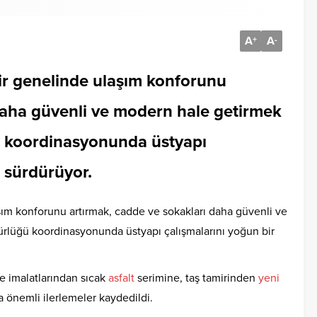
A
A
+
-
ir genelinde ulaşım konforunu
daha güvenli ve modern hale getirmek
ü koordinasyonunda üstyapı
e sürdürüyor.
şım konforunu artırmak, cadde ve sokakları daha güvenli ve
rlüğü koordinasyonunda üstyapı çalışmalarını yoğun bir
e imalatlarından sıcak
asfalt
serimine, taş tamirinden
yeni
a önemli ilerlemeler kaydedildi.