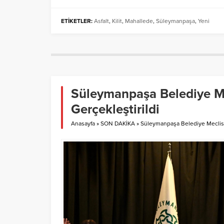
ETİKETLER:
Asfalt
,
Kilit
,
Mahallede
,
Süleymanpaşa
,
Yeni
Süleymanpaşa Belediye Mec
Gerçekleştirildi
Anasayfa
»
SON DAKİKA
»
Süleymanpaşa Belediye Meclisi A