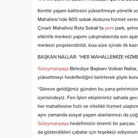
Kentte yaşam kalitesini yükseltmeye yönelik so
Mahallesi’nde 600 sokak dostuna hizmet verec
Çınarlı Mahallesi Rota Sokak’ta
yeni
park, şehre
etkinlik merkezi yapımı çalışmalarında son aşam
merkezi projelendirildi, kısa süre içinde ilk ka
BAŞKAN NALLAR: “HER MAHALLEMİZE HİZ
Süleymanpaşa
Belediye Başkanı Volkan Nallar, 
yükseltmeyi hedeflediğini belirterek şöyle kon
“Göreve geldiğimiz günden bu yana şehrimizin 
içerisindeyiz. Fen İşleri ekiplerimiz sahada 
her mahallesine hızlı ve nitelikli hizmet ulaştı
aynı zamanda sosyal yaşam alanlarımızı da çoğa
Süleymanpaşa
hedefimizin önemli bir parçası. 
da gösterdikleri çabalar için teşekkür ediyorum