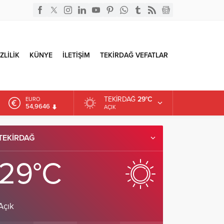
ZLİLİK
KÜNYE
İLETİŞİM
TEKİRDAĞ VEFATLAR
TEKIRDAĞ
29°C
EURO
54,9646
AÇIK
ALTIN
6.488,95
TEKIRDAĞ
DOLAR
47,5939
29°C
Açık