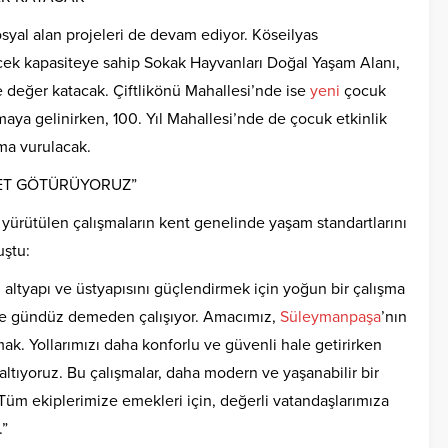
syal alan projeleri de devam ediyor. Köseilyas
ek kapasiteye sahip Sokak Hayvanları Doğal Yaşam Alanı,
 değer katacak. Çiftlikönü Mahallesi’nde ise
yeni
çocuk
aya gelinirken, 100. Yıl Mahallesi’nde de çocuk etkinlik
zma vurulacak.
MET GÖTÜRÜYORUZ”
yürütülen çalışmaların kent genelinde yaşam standartlarını
uştu:
altyapı ve üstyapısını güçlendirmek için yoğun bir çalışma
gece gündüz demeden çalışıyor. Amacımız,
Süleymanpaşa
’nın
rmak. Yollarımızı daha konforlu ve güvenli hale getirirken
ltıyoruz. Bu çalışmalar, daha modern ve yaşanabilir bir
Tüm ekiplerimize emekleri için, değerli vatandaşlarımıza
.”