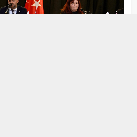
5:42
A
A
+
-