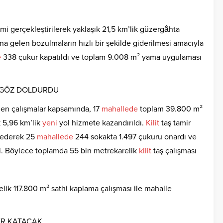
mi gerçekleştirilerek yaklaşık 21,5 km’lik güzergâhta
na gelen bozulmaların hızlı bir şekilde giderilmesi amacıyla
e
338 çukur kapatıldı ve toplam 9.008 m² yama uygulaması
I GÖZ DOLDURDU
ülen çalışmalar kapsamında, 17
mahallede
toplam 39.800 m²
 5,96 km’lik
yeni
yol hizmete kazandırıldı.
Kilit
taş tamir
 ederek 25
mahallede
244 sokakta 1.497 çukuru onardı ve
di. Böylece toplamda 55 bin metrekarelik
kilit
taş çalışması
elik 117.800 m² sathi kaplama çalışması ile mahalle
ER KATACAK