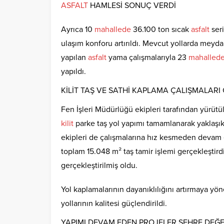
ASFALT
HAMLESİ SONUÇ VERDİ
Ayrıca 10
mahallede
36.100 ton sıcak
asfalt
seri
ulaşım konforu artırıldı. Mevcut yollarda meyda
yapılan
asfalt
yama çalışmalarıyla 23
mahalled
yapıldı.
KİLİT TAŞ VE SATHİ KAPLAMA ÇALIŞMALAR
Fen İşleri Müdürlüğü ekipleri tarafından yürüt
kilit
parke taş yol yapımı tamamlanarak yaklaşık
ekipleri de çalışmalarına hız kesmeden devam
toplam 15.048 m² taş tamir işlemi gerçekleştir
gerçekleştirilmiş oldu.
Yol kaplamalarının dayanıklılığını artırmaya yön
yollarının kalitesi güçlendirildi.
YAPIMI DEVAM EDEN PROJELER ŞEHRE DEĞ