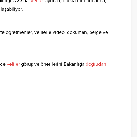
bildiği OVA’da,
veliler
ayrıca çocuklarının notlarına,
laşabiliyor.
ste öğretmenler, velilerle video, doküman, belge ve
e de
veliler
görüş ve önerilerini Bakanlığa
doğrudan