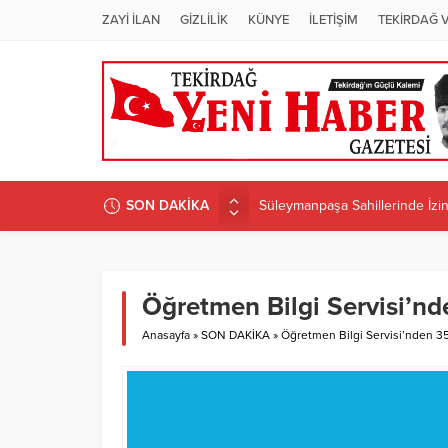
ZAYİ İLAN
GİZLİLİK
KÜNYE
İLETİŞİM
TEKİRDAĞ 
Süleymanpaşa Sahillerinde İzins
SON DAKİKA
ÜNİVERSİTEDE PROGRAM D
Candan Yüceer’den CHP Tekirdağ
CHP Tekirdağ İl Başkanlığı’na 
Öğretmen Bilgi Servisi’n
CANDAN BAŞKAN MURATLI’DA 
Anasayfa
»
SON DAKİKA
»
Öğretmen Bilgi Servisi’nden 3