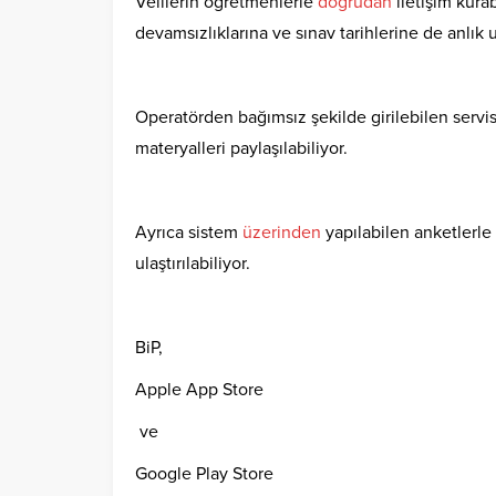
Velilerin öğretmenlerle
doğrudan
iletişim kura
devamsızlıklarına ve sınav tarihlerine de anlık u
Operatörden bağımsız şekilde girilebilen servi
materyalleri paylaşılabiliyor.
Ayrıca sistem
üzerinden
yapılabilen anketlerl
ulaştırılabiliyor.
BiP,
Apple App Store
ve
Google Play Store