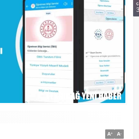
Ç
A
A
+
-