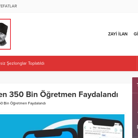
VEFATLAR
ZAYİ İLAN
Gİ
iz Şezlonglar Toplatıldı
ÜZENLENECEK
 İl Başkanlığı Kararına Tepki: “Örgüt İradesi Teslim Alınamaz”
Kaplan atandı
den 350 Bin Öğretmen Faydalandı
ÜRETİCİLERE İLK MAZOT KARTLARINI TESLİM ETTİ
50 Bin Öğretmen Faydalandı