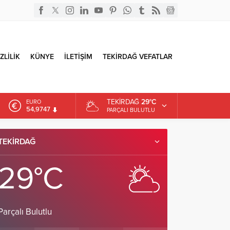
ZLİLİK
KÜNYE
İLETİŞİM
TEKİRDAĞ VEFATLAR
TEKIRDAĞ
29°C
EURO
54,9747
PARÇALI BULUTLU
ALTIN
6.499,25
TEKIRDAĞ
DOLAR
47,5921
29°C
Parçalı Bulutlu