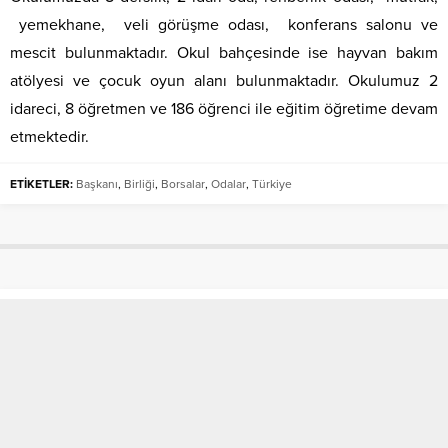
yemekhane, veli görüşme odası, konferans salonu ve
mescit bulunmaktadır. Okul bahçesinde ise hayvan bakım
atölyesi ve çocuk oyun alanı bulunmaktadır. Okulumuz 2
idareci, 8 öğretmen ve 186 öğrenci ile eğitim öğretime devam
etmektedir.
ETİKETLER:
Başkanı
,
Birliği
,
Borsalar
,
Odalar
,
Türkiye
Kaymakamı Mahmut Nedim
TUNÇER, Tekirdağ Gençlik ve Spor
İl Müdürü…
Anasayfa
»
SON DAKİKA
»
Kaymakamı Mahmut Nedim TUNÇER, Tekirdağ
Gençlik ve Spor İl Müdürü…