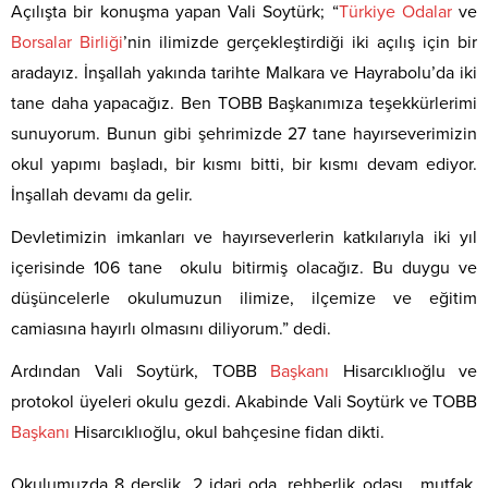
Açılışta bir konuşma yapan Vali Soytürk; “
Türkiye
Odalar
ve
Borsalar
Birliği
’nin ilimizde gerçekleştirdiği iki açılış için bir
aradayız. İnşallah yakında tarihte Malkara ve Hayrabolu’da iki
tane daha yapacağız. Ben TOBB Başkanımıza teşekkürlerimi
sunuyorum. Bunun gibi şehrimizde 27 tane hayırseverimizin
okul yapımı başladı, bir kısmı bitti, bir kısmı devam ediyor.
İnşallah devamı da gelir.
Devletimizin imkanları ve hayırseverlerin katkılarıyla iki yıl
içerisinde 106 tane okulu bitirmiş olacağız. Bu duygu ve
düşüncelerle okulumuzun ilimize, ilçemize ve eğitim
camiasına hayırlı olmasını diliyorum.” dedi.
Ardından Vali Soytürk, TOBB
Başkanı
Hisarcıklıoğlu ve
protokol üyeleri okulu gezdi. Akabinde Vali Soytürk ve TOBB
Başkanı
Hisarcıklıoğlu, okul bahçesine fidan dikti.
Okulumuzda 8 derslik, 2 idari oda, rehberlik odası, mutfak,