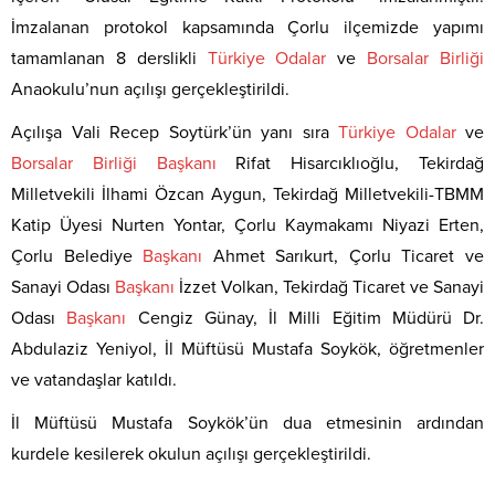
İmzalanan protokol kapsamında Çorlu ilçemizde yapımı
tamamlanan 8 derslikli
Türkiye
Odalar
ve
Borsalar
Birliği
Anaokulu’nun açılışı gerçekleştirildi.
Açılışa Vali Recep Soytürk’ün yanı sıra
Türkiye
Odalar
ve
Borsalar
Birliği
Başkanı
Rifat Hisarcıklıoğlu, Tekirdağ
Milletvekili İlhami Özcan Aygun, Tekirdağ Milletvekili-TBMM
Katip Üyesi Nurten Yontar, Çorlu Kaymakamı Niyazi Erten,
Çorlu Belediye
Başkanı
Ahmet Sarıkurt, Çorlu Ticaret ve
Sanayi Odası
Başkanı
İzzet Volkan, Tekirdağ Ticaret ve Sanayi
Odası
Başkanı
Cengiz Günay, İl Milli Eğitim Müdürü Dr.
Abdulaziz Yeniyol, İl Müftüsü Mustafa Soykök, öğretmenler
ve vatandaşlar katıldı.
İl Müftüsü Mustafa Soykök’ün dua etmesinin ardından
kurdele kesilerek okulun açılışı gerçekleştirildi.