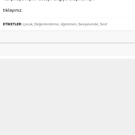
tıklayınız.
ETİKETLER:
çocuk
,
Değerlendirme
,
öğretmen
,
Seviyesinde
,
Sınıf
Yabancılara Türkçe Öğretim
Programı
Anasayfa
»
SON DAKİKA
»
Yabancılara Türkçe Öğretim Programı