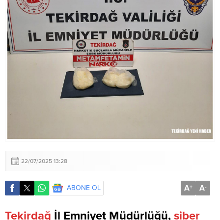
22/07/2025 13:28
A
A
ABONE OL
+
-
Tekirdağ
İl Emniyet Müdürlüğü,
siber