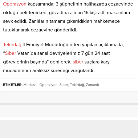
Operasyon
kapsamında; 3 şüphelinin halihazırda cezaevinde
olduğu belirlenirken, gözaltına alınan 16 kişi adli makamlara
sevk edildi. Zanlıların tamamı çıkarıldıkları mahkemece
tutuklanarak cezaevine gönderildi.
Tekirdağ
İl Emniyet Müdürlüğü’nden yapılan açıklamada,
“
Siber
Vatan’da sanal devriyelerimiz 7 gün 24 saat
görevlerinin başında” denilerek,
siber
suçlara karşı
mücadelenin aralıksız süreceği vurgulandı.
ETİKETLER:
Merkezli
,
Operasyon
,
Siber
,
Tekirdağ
,
Zamanlı
Elis Lina Yılmaz’dan Türkiye
Üçüncülüğü!