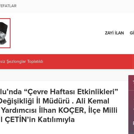
VEFATLAR
ZAYİ İLAN
Gİ
iz Şezlonglar Toplatıldı
ÜZENLENECEK
 İl Başkanlığı Kararına Tepki: “Örgüt İradesi Teslim Alınamaz”
Kaplan atandı
u’nda “Çevre Haftası Etkinlikleri”
ÜRETİCİLERE İLK MAZOT KARTLARINI TESLİM ETTİ
Değişikliği İl Müdürü . Ali Kemal
 Yardımcısı İlhan KOÇER, İlçe Milli
 ÇETİN’in Katılımıyla