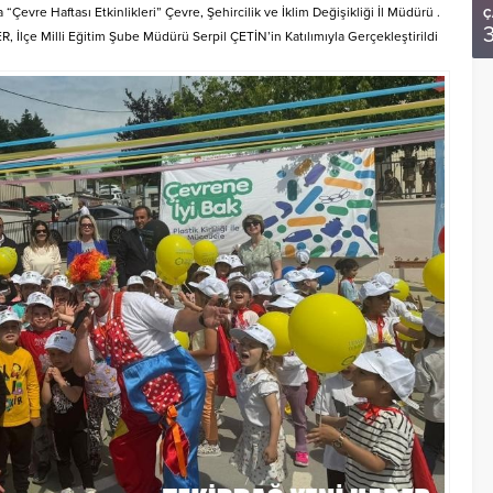
“Çevre Haftası Etkinlikleri” Çevre, Şehircilik ve İklim Değişikliği İl Müdürü .
Ç
R, İlçe Milli Eğitim Şube Müdürü Serpil ÇETİN’in Katılımıyla Gerçekleştirildi