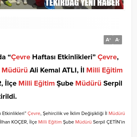
A
A
+
-
da “
Çevre
Haftası Etkinlikleri”
Çevre
,
l
Müdürü
Ali Kemal ATLI, İl
Milli
Eğitim
, İlçe
Milli
Eğitim
Şube
Müdürü
Serpil
rildi.
 Etkinlikleri”
Çevre
, Şehircilik ve İklim Değişikliği İl
Müdürü
İlhan KOÇER, İlçe
Milli
Eğitim
Şube
Müdürü
Serpil ÇETİN’in