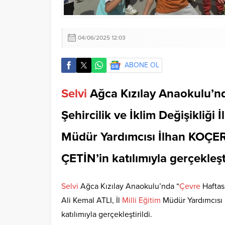
04/06/2025 12:03
ABONE OL
Selvi
Ağca Kızılay Anaokulu’n
Şehircilik ve İklim Değişikliği İ
Müdür Yardımcısı İlhan KOÇER
ÇETİN’in katılımıyla gerçekleşti
Selvi
Ağca Kızılay Anaokulu’nda “
Çevre
Haftası
Ali Kemal ATLI, İl
Milli
Eğitim
Müdür Yardımcısı 
katılımıyla gerçekleştirildi.