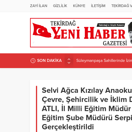
ZAYİ İLAN
GİZLİLİK
KÜNYE
İLETİŞİM
TEKİRDAĞ 
SON DAKİKA
Süleymanpaşa Sahillerinde İzins
ÜNİVERSİTEDE PROGRAM D
Candan Yüceer’den CHP Tekirdağ
CHP Tekirdağ İl Başkanlığı’na 
Selvi Ağca Kızılay Anaokul
CANDAN BAŞKAN MURATLI’DA 
Çevre, Şehircilik ve İklim 
ATLI, İl Milli Eğitim Müdür
Eğitim Şube Müdürü Serpil
Gerçekleştirildi