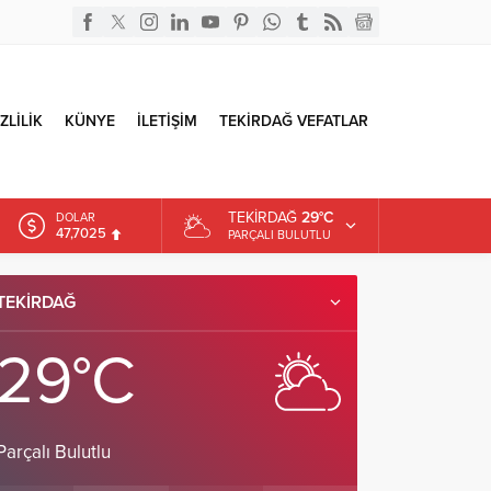
ZLİLİK
KÜNYE
İLETİŞİM
TEKİRDAĞ VEFATLAR
TEKIRDAĞ
29°C
DOLAR
47,7025
PARÇALI BULUTLU
EURO
55,0112
TEKIRDAĞ
ALTIN
6.519,97
29°C
Parçalı Bulutlu