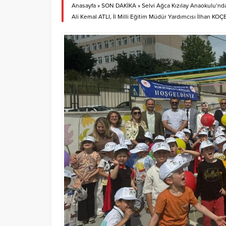
Anasayfa
»
SON DAKİKA
»
Selvi Ağca Kızılay Anaokulu’nda 
Ali Kemal ATLI, İl Milli Eğitim Müdür Yardımcısı İlhan KOÇE