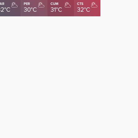
AR
PER
CUM
CTS
32°C
30°C
31°C
32°C