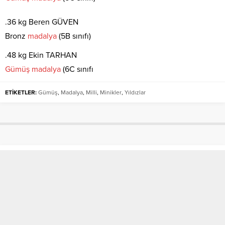
.36 kg Beren GÜVEN
Bronz
madalya
(5B sınıfı)
.48 kg Ekin TARHAN
Gümüş
madalya
(6C sınıfı
ETİKETLER:
Gümüş
,
Madalya
,
Milli
,
Minikler
,
Yıldızlar
Vali Soytürk Edya Otel’in Açılışına
Katıldı
Anasayfa
»
SON DAKİKA
»
Vali Soytürk Edya Otel’in Açılışına Katıldı