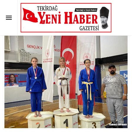
JUDOCULARIMIZ MADALYA İLE
DÖNDÜLER
Anasayfa
»
SON DAKİKA
»
JUDOCULARIMIZ MADALYA İLE DÖNDÜLER