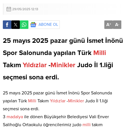
29/05/2025 12:13
A
A
ABONE OL
+
-
25 mayıs 2025 pazar günü İsmet İnönü
Spor Salonunda yapılan Türk
Milli
Takım
Yıldızlar
-
Minikler
Judo İl 1.liği
seçmesi sona erdi.
25 mayıs 2025 pazar günü İsmet İnönü Spor Salonunda
yapılan Türk
Milli
Takım
Yıldızlar
-
Minikler
Judo İl 1.liği
seçmesi sona erdi.
3
madalya
ile dönen Büyükşehir Belediyesi Vali Enver
Salihoğlu Ortaokulu öğrencilerimiz judo
milli
takım