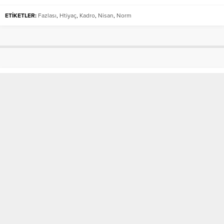
ETİKETLER:
Fazlası
,
Htiyaç
,
Kadro
,
Nisan
,
Norm
KAPAKLI AZİZ SANCAR ANADOLU
LİSESİ ÖĞRENCİLERİNDEN
TEKİRDAĞ NKÜ’YE ZİYARET
Anasayfa
»
SON DAKİKA
»
KAPAKLI AZİZ SANCAR ANADOLU LİSESİ
ÖĞRENCİLERİNDEN TEKİRDAĞ NKÜ’YE ZİYARET