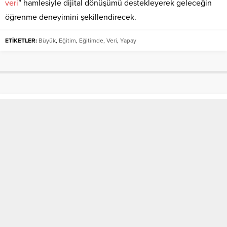
veri
” hamlesiyle dijital dönüşümü destekleyerek geleceğin
öğrenme deneyimini şekillendirecek.
ETİKETLER:
Büyük
,
Eğitim
,
Eğitimde
,
Veri
,
Yapay
Çorlu`da Ramazan Bereketi
Salonlardan Taştı
Anasayfa
»
SON DAKİKA
»
Çorlu`da Ramazan Bereketi Salonlardan Taştı