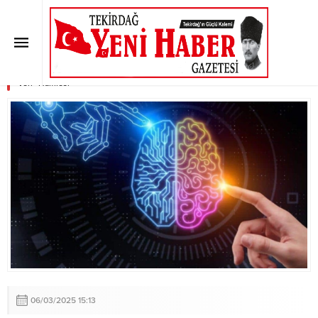
Millî Eğitim Bakanlığından “Yapay
Zekâ ve Büyük Veri” Hamlesi
Anasayfa
»
SON DAKİKA
»
Millî Eğitim Bakanlığından “Yapay Zekâ ve Büyük
Veri” Hamlesi
06/03/2025 15:13