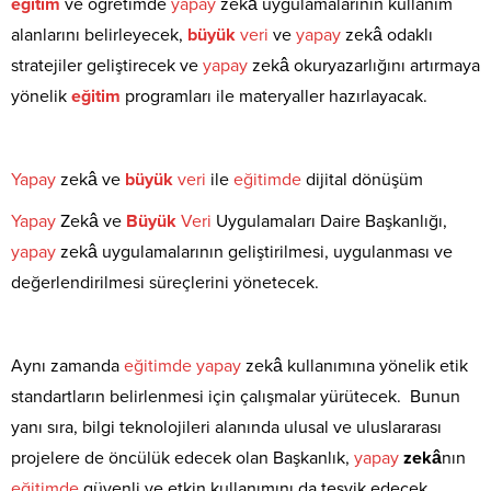
eğitim
ve öğretimde
yapay
zekâ uygulamalarının kullanım
alanlarını belirleyecek,
büyük
veri
ve
yapay
zekâ odaklı
stratejiler geliştirecek ve
yapay
zekâ okuryazarlığını artırmaya
yönelik
eğitim
programları ile materyaller hazırlayacak.
Yapay
zekâ ve
büyük
veri
ile
eğitimde
dijital dönüşüm
Yapay
Zekâ ve
Büyük
Veri
Uygulamaları Daire Başkanlığı,
yapay
zekâ uygulamalarının geliştirilmesi, uygulanması ve
değerlendirilmesi süreçlerini yönetecek.
Aynı zamanda
eğitimde
yapay
zekâ kullanımına yönelik etik
standartların belirlenmesi için çalışmalar yürütecek. Bunun
yanı sıra, bilgi teknolojileri alanında ulusal ve uluslararası
projelere de öncülük edecek olan Başkanlık,
yapay
zekâ
nın
eğitimde
güvenli ve etkin kullanımını da teşvik edecek.