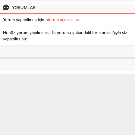
YORUMLAR
Yorum yapabilmek için
oturum açmalısınız
.
Henüz yorum yapılmamış. İlk yorumu yukarıdaki form aracılığıyla siz
yapabilirsiniz.
Derinsu İşçe Temsili Vali Oldu
Anasayfa
»
SON DAKİKA
»
Derinsu İşçe Temsili Vali Oldu