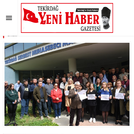
Serbest muhasebeci ve mali
müşavirler sorunlarını anlattı
Anasayfa
»
SON DAKİKA
»
Serbest muhasebeci ve mali müşavirler sorunlarını
anlattı