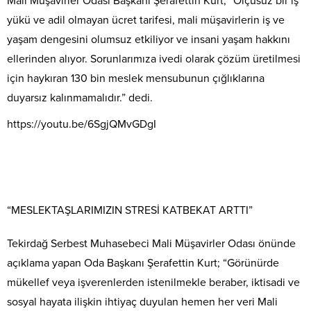
Mali Müşavirler Odası Başkanı Şerafettin Kurt; “Ölçüsüz bir iş
yükü ve adil olmayan ücret tarifesi, mali müşavirlerin iş ve
yaşam dengesini olumsuz etkiliyor ve insani yaşam hakkını
ellerinden alıyor. Sorunlarımıza ivedi olarak çözüm üretilmesi
için haykıran 130 bin meslek mensubunun çığlıklarına
duyarsız kalınmamalıdır.” dedi.
https://youtu.be/6SgjQMvGDgI
“MESLEKTAŞLARIMIZIN STRESİ KATBEKAT ARTTI”
Tekirdağ Serbest Muhasebeci Mali Müşavirler Odası önünde
açıklama yapan Oda Başkanı Şerafettin Kurt; “Görünürde
mükellef veya işverenlerden istenilmekle beraber, iktisadi ve
sosyal hayata ilişkin ihtiyaç duyulan hemen her veri Mali