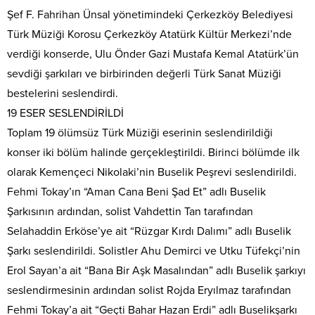
Şef F. Fahrihan Ünsal yönetimindeki Çerkezköy Belediyesi
Türk Müziği Korosu Çerkezköy Atatürk Kültür Merkezi’nde
verdiği konserde, Ulu Önder Gazi Mustafa Kemal Atatürk’ün
sevdiği şarkıları ve birbirinden değerli Türk Sanat Müziği
bestelerini seslendirdi.
19 ESER SESLENDİRİLDİ
Toplam 19 ölümsüz Türk Müziği eserinin seslendirildiği
konser iki bölüm halinde gerçekleştirildi. Birinci bölümde ilk
olarak Kemençeci Nikolaki’nin Buselik Peşrevi seslendirildi.
Fehmi Tokay’ın “Aman Cana Beni Şad Et” adlı Buselik
Şarkısının ardından, solist Vahdettin Tan tarafından
Selahaddin Erköse’ye ait “Rüzgar Kırdı Dalımı” adlı Buselik
Şarkı seslendirildi. Solistler Ahu Demirci ve Utku Tüfekçi’nin
Erol Sayan’a ait “Bana Bir Aşk Masalından” adlı Buselik şarkıyı
seslendirmesinin ardından solist Rojda Eryılmaz tarafından
Fehmi Tokay’a ait “Geçti Bahar Hazan Erdi” adlı Buselikşarkı