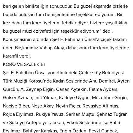
beri gelen birlikteliğin sonucudur. Bu güzel akşamda bizlerle
burada buluşan tüm hemşerilerime teşekkür ediyorum. Bir
kez daha tüm koro üyelerini tebrik ediyor, bizlere yaşattıkları
bu güzel müzik ziyafeti için teşekkür ediyorum” dedi.
Konuşmasının ardından Şef F. Fahrihan Ünsal’a çiçek takdim
eden Başkanımız Vahap Akay, daha sonra tüm koro üyelerine
karanfil verdi.
KORO VE SAZ EKİBİ
Şef F. Fahrihan Ünsal yönetimindeki Çerkezköy Belediyesi
Türk Müziği Korosu’nda Kadın Seslerinde Ahu Demirci, Ayten
Gürcün, A. Zeynep Ergin, Canan Aytekin, Fatma Aybars,
Gülser Azman, İnci Yılmaz, Kadriye Uygun, Müzehher Girgin,
Naciye Biber, Neşe Akay, Nevin Fıçıcı, Revasiye Altıntaş,
Rojda Eryılmaz, Rukiye Yavuz, Serhan Muştu, Şehnaz Tuğran
ve Şükriye Arıtepe yer alırken; Erkek Seslerinde ise Bahri
Eryılmaz, Bahtiyar Karakaş, Engin Özden, Fevzi Canbak,