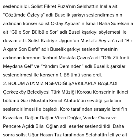
seslendirildi. Solist Fikret Puza’nın Selahattin İnal’a ait
“Gözümde Özleyiş” adlı Buselik şarkıyı seslendirmesinin
ardından konser solist Oktay Aybars’ın İsmail Baha Sürelsan’a
ait “Güle Sor, Bülbüle Sor” adlı Buselikşarkıyı söylemesi ile
devam etti. Solist Kadriye Uygun’un Mustafa Seyran’a ait “Bir
Akşam Son Defa” adlı Buselik şarkıyı seslendirmesinin
ardından koronun Tanburi Mustafa Çavuş’a ait “Dök Zülfünü
Meydana Gel” ve “Yandım Deminden” adlı Buselik şarkıları
seslendirmesi ile konserin 1. Bölümü sona erdi.
2. BÖLÜM ATA’MIZIN SEVDİĞİ ŞARKILARLA BAŞLADI
Çerkezköy Belediyesi Türk Müziği Korosu Konserinin ikinci
bölümü Gazi Mustafa Kemal Atatürk’ün sevdiği şarkıların
seslendirilmesi ile başladı. Koro tarafından sırasıyla İzmir’in
Kavakları, Dağlar Dağlar Viran Dağlar, Vardar Ovası ve
Pencere Açıldı Bilal Oğlan adlı eserler seslendirildi. Daha
sonra solist Uğur Hasan Tuz tarafından Selahattin İçli’ye ait