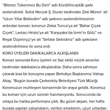
“Bitmez Tükenmez Bu Dert” adlı Kürdilihicazkâr şarkı
seslendirildi. Solist Nevzat Ş. Duran tarafından Zeki Müren’ ait
“Uzun Yıllar Bekledim” adlı şarkının seslendirilmesinin
ardından konser, koronun Zekai Tunca’ya ait “Bahar Çiçek
Çiçek”, Lavtacı Hristo’ya ait “Karşıyaka’da İzmir’in Gülü” ve
Reşat Özpirinççi’ye ait “Sefalar Getirdiniz” adlı şarkıların
seslendirilmesi ile sona erdi.
KORO ÜYELERİ DAKİKALARCA ALKIŞLANDI
Konser sonunda Koro üyeleri ve Saz ekibi müzik severler
tarafından dakikalarca alkışlandılar. Daha sonra sahneye
çıkarak kısa bir konuşma yapan Belediye Başkanımız Vahap
Akay, “Bugün burada Çerkezköy Belediyesi Türk Müziği
Koromuzun muhteşem konserinde bir araya geldik. Koromuz
bu konser için uzun süredir hazırlanıyordu. Sonucunda da
ortaya bu harika performans çıktı. Bu güzel akşam, her hafta
burada yapılan çalışmaların, verilen emeklerin, uzun yıllardan