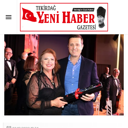
TÜRK MÜZİĞİ ZİYAFETİ
Anasayfa
»
SON DAKİKA
»
TÜRK MÜZİĞİ ZİYAFETİ